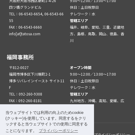
大阪府大阪市西区新町1-4-26
9:00～12:00／13:00～17:00
四ツ橋グランドビル
休日：土日祝祭日
TEL：06-6543-6654, 06-6543-66
テレワーク：水
55
管轄エリア
FAX：06-6543-6660
福井、岐阜、愛知、三重、近畿地
info[at]tatosa.com
方、島根、鳥取、岡山、徳島、香
川
福岡事務所
〒812-0027
オープン時間
福岡市博多区下川端町2-1
9:00～12:00／13:00～17:00
博多リバレインイースト サイト11
休日：土日祝祭日
F
テレワーク：水
TEL：092-260-9308
管轄エリア
FAX：092-260-8181
九州地方、沖縄、高知、愛媛、広
info[at]tatfuk.com
島、山口
当ウェブサイトでは利用の向上のためcookie
(クッキー)を使用しています。同意するをクリ
ックすると当ウェブサイトでの使用に同意する
ことになります。
プライバシーポリシー
このサイトについて
メルマガ登録
リンク
プライバシーポリシー