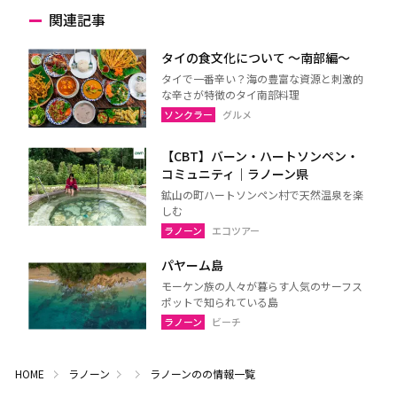
関連記事
タイの食文化について 〜南部編〜
タイで一番辛い？海の豊富な資源と刺激的
な辛さが特徴のタイ南部料理
ソンクラー
グルメ
【CBT】バーン・ハートソンペン・
コミュニティ｜ラノーン県
鉱山の町ハートソンペン村で天然温泉を楽
しむ
ラノーン
エコツアー
パヤーム島
モーケン族の人々が暮らす人気のサーフス
ポットで知られている島
ラノーン
ビーチ
HOME
ラノーン
ラノーンのの情報一覧