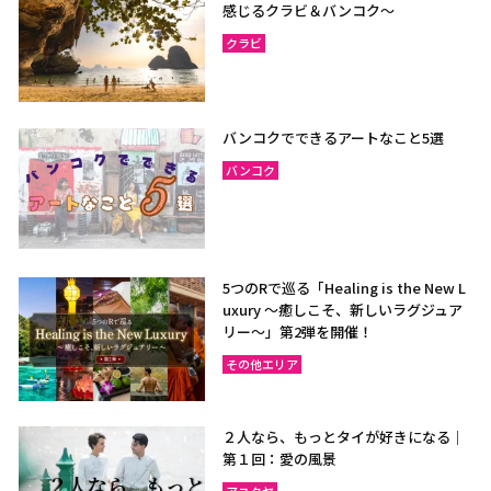
感じるクラビ＆バンコク～
クラビ
バンコクでできるアートなこと5選
バンコク
5つのRで巡る「Healing is the New L
uxury ～癒しこそ、新しいラグジュア
リー〜」第2弾を開催！
その他エリア
２人なら、もっとタイが好きになる｜
第１回：愛の風景
アユタヤ