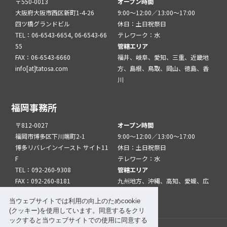
〒550-0013
オープン時間
大阪府大阪市西区新町1-4-26
9:00～12:00／13:00～17:00
四ツ橋グランドビル
休日：土日祝祭日
TEL：06-6543-6654, 06-6543-66
テレワーク：水
55
管轄エリア
FAX：06-6543-6660
福井、岐阜、愛知、三重、近畿地
info[at]tatosa.com
方、島根、鳥取、岡山、徳島、香
川
福岡事務所
〒812-0027
オープン時間
福岡市博多区下川端町2-1
9:00～12:00／13:00～17:00
博多リバレインイースト サイト11
休日：土日祝祭日
F
テレワーク：水
TEL：092-260-9308
管轄エリア
FAX：092-260-8181
九州地方、沖縄、高知、愛媛、広
info[at]tatfuk.com
島、山口
当ウェブサイトでは利用の向上のためcookie
(クッキー)を使用しています。同意するをクリ
ックすると当ウェブサイトでの使用に同意する