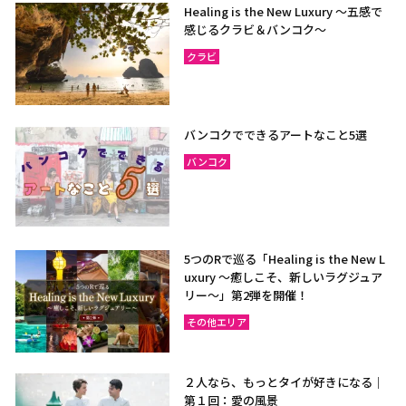
Healing is the New Luxury ～五感で
感じるクラビ＆バンコク～
クラビ
バンコクでできるアートなこと5選
バンコク
5つのRで巡る「Healing is the New L
uxury ～癒しこそ、新しいラグジュア
リー〜」第2弾を開催！
その他エリア
２人なら、もっとタイが好きになる｜
第１回：愛の風景