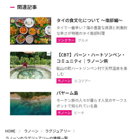
関連記事
タイの食文化について 〜南部編〜
タイで一番辛い？海の豊富な資源と刺激的
な辛さが特徴のタイ南部料理
ソンクラー
グルメ
【CBT】バーン・ハートソンペン・
コミュニティ｜ラノーン県
鉱山の町ハートソンペン村で天然温泉を楽
しむ
ラノーン
エコツアー
パヤーム島
モーケン族の人々が暮らす人気のサーフス
ポットで知られている島
ラノーン
ビーチ
HOME
ラノーン
ラグジュアリー
ラノーンのラグジュアリーの情報一覧