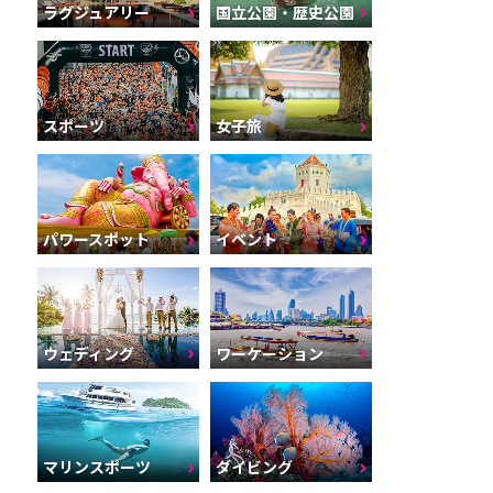
ラグジュアリー
国立公園・歴史公園
スポーツ
女子旅
パワースポット
イベント
ウェディング
ワーケーション
マリンスポーツ
ダイビング