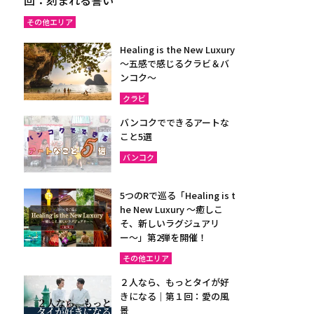
その他エリア
Healing is the New Luxury
～五感で感じるクラビ＆バ
ンコク～
クラビ
バンコクでできるアートな
こと5選
バンコク
5つのRで巡る「Healing is t
he New Luxury ～癒しこ
そ、新しいラグジュアリ
ー〜」第2弾を開催！
その他エリア
２人なら、もっとタイが好
きになる｜第１回：愛の風
景