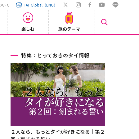
ついて
TAT Global（ENG）
楽しむ
旅のテーマ
【旅ロ
2026/07/30
特集：とっておきのタイ情報
２人なら、もっとタイが好きになる｜第２
回：刻まれる誓い