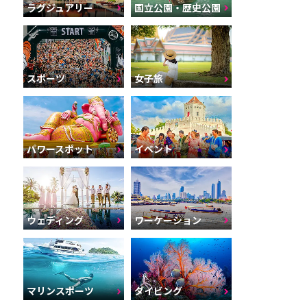
ラグジュアリー
国立公園・歴史公園
スポーツ
女子旅
パワースポット
イベント
ウェディング
ワーケーション
マリンスポーツ
ダイビング