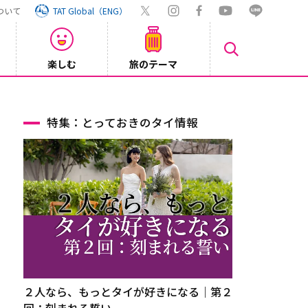
ついて
TAT Global（ENG）
楽しむ
旅のテーマ
【旅ロ
2026/07/30
特集：とっておきのタイ情報
２人なら、もっとタイが好きになる｜第２
回：刻まれる誓い