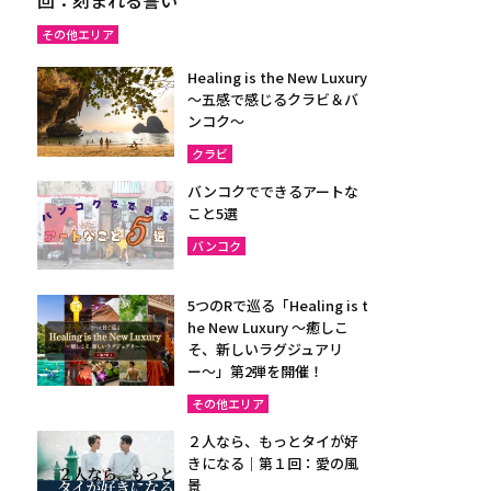
その他エリア
Healing is the New Luxury
～五感で感じるクラビ＆バ
ンコク～
クラビ
バンコクでできるアートな
こと5選
バンコク
5つのRで巡る「Healing is t
he New Luxury ～癒しこ
そ、新しいラグジュアリ
ー〜」第2弾を開催！
その他エリア
２人なら、もっとタイが好
きになる｜第１回：愛の風
景