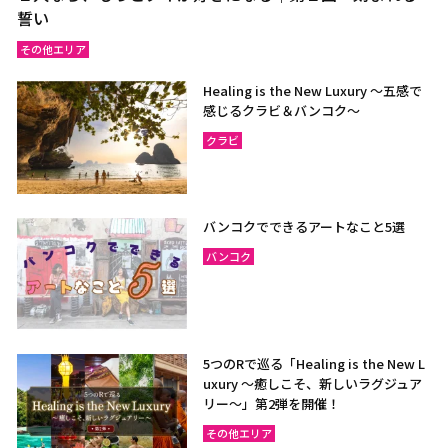
誓い
その他エリア
Healing is the New Luxury ～五感で
感じるクラビ＆バンコク～
クラビ
バンコクでできるアートなこと5選
バンコク
5つのRで巡る「Healing is the New L
uxury ～癒しこそ、新しいラグジュア
リー〜」第2弾を開催！
その他エリア