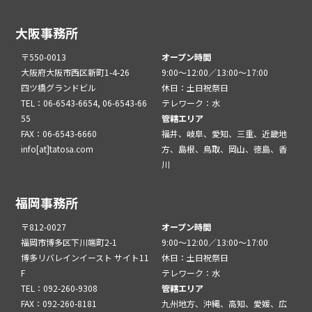
大阪事務所
〒550-0013
オープン時間
大阪府大阪市西区新町1-4-26
9:00～12:00／13:00～17:00
四ツ橋グランドビル
休日：土日祝祭日
TEL：06-6543-6654, 06-6543-66
テレワーク：水
55
管轄エリア
FAX：06-6543-6660
福井、岐阜、愛知、三重、近畿地
info[at]tatosa.com
方、島根、鳥取、岡山、徳島、香
川
福岡事務所
〒812-0027
オープン時間
福岡市博多区下川端町2-1
9:00～12:00／13:00～17:00
博多リバレインイースト サイト11
休日：土日祝祭日
F
テレワーク：水
TEL：092-260-9308
管轄エリア
FAX：092-260-8181
九州地方、沖縄、高知、愛媛、広