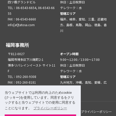
四ツ橋グランドビル
休日：土日祝祭日
TEL：06-6543-6654, 06-6543-66
テレワーク：水
55
管轄エリア
FAX：06-6543-6660
福井、岐阜、愛知、三重、近畿地
info[at]tatosa.com
方、島根、鳥取、岡山、徳島、香
川
福岡事務所
〒812-0027
オープン時間
福岡市博多区下川端町2-1
9:00～12:00／13:00～17:00
博多リバレインイースト サイト11
休日：土日祝祭日
F
テレワーク：水
TEL：092-260-9308
管轄エリア
FAX：092-260-8181
九州地方、沖縄、高知、愛媛、広
info[at]tatfuk.com
島、山口
当ウェブサイトでは利用の向上のためcookie
(クッキー)を使用しています。同意するをクリ
ックすると当ウェブサイトでの使用に同意する
ことになります。
プライバシーポリシー
このサイトについて
メルマガ登録
リンク
プライバシーポリシー