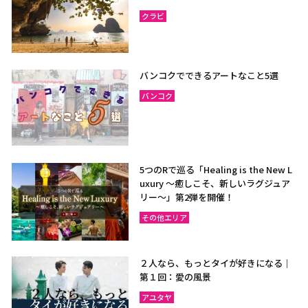
クラビ
バンコクでできるアートなこと5選
バンコク
5つのRで巡る「Healing is the New L
uxury ～癒しこそ、新しいラグジュア
リー〜」第2弾を開催！
その他エリア
２人なら、もっとタイが好きになる｜
第１回：愛の風景
アユタヤ