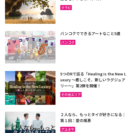
クラビ
バンコクでできるアートなこと5選
バンコク
5つのRで巡る「Healing is the New L
uxury ～癒しこそ、新しいラグジュア
リー〜」第2弾を開催！
その他エリア
２人なら、もっとタイが好きになる｜
第１回：愛の風景
アユタヤ