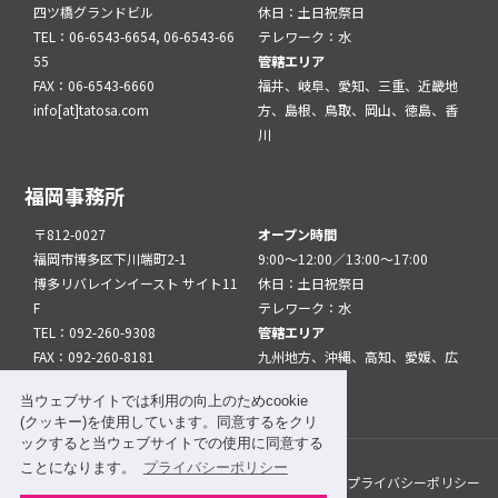
四ツ橋グランドビル
休日：土日祝祭日
TEL：06-6543-6654, 06-6543-66
テレワーク：水
55
管轄エリア
FAX：06-6543-6660
福井、岐阜、愛知、三重、近畿地
info[at]tatosa.com
方、島根、鳥取、岡山、徳島、香
川
福岡事務所
〒812-0027
オープン時間
福岡市博多区下川端町2-1
9:00～12:00／13:00～17:00
博多リバレインイースト サイト11
休日：土日祝祭日
F
テレワーク：水
TEL：092-260-9308
管轄エリア
FAX：092-260-8181
九州地方、沖縄、高知、愛媛、広
info[at]tatfuk.com
島、山口
当ウェブサイトでは利用の向上のためcookie
(クッキー)を使用しています。同意するをクリ
ックすると当ウェブサイトでの使用に同意する
ことになります。
プライバシーポリシー
このサイトについて
メルマガ登録
リンク
プライバシーポリシー