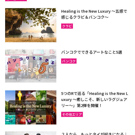
Healing is the New Luxury ～五感で
感じるクラビ＆バンコク～
クラビ
バンコクでできるアートなこと5選
バンコク
5つのRで巡る「Healing is the New L
uxury ～癒しこそ、新しいラグジュア
リー〜」第2弾を開催！
その他エリア
２人なら、もっとタイが好きになる｜