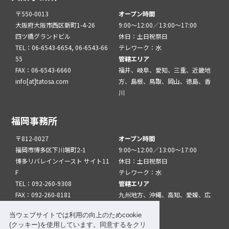
〒550-0013
オープン時間
大阪府大阪市西区新町1-4-26
9:00～12:00／13:00～17:00
四ツ橋グランドビル
休日：土日祝祭日
TEL：06-6543-6654, 06-6543-66
テレワーク：水
55
管轄エリア
FAX：06-6543-6660
福井、岐阜、愛知、三重、近畿地
info[at]tatosa.com
方、島根、鳥取、岡山、徳島、香
川
福岡事務所
〒812-0027
オープン時間
福岡市博多区下川端町2-1
9:00～12:00／13:00～17:00
博多リバレインイースト サイト11
休日：土日祝祭日
F
テレワーク：水
TEL：092-260-9308
管轄エリア
FAX：092-260-8181
九州地方、沖縄、高知、愛媛、広
info[at]tatfuk.com
島、山口
当ウェブサイトでは利用の向上のためcookie
(クッキー)を使用しています。同意するをクリ