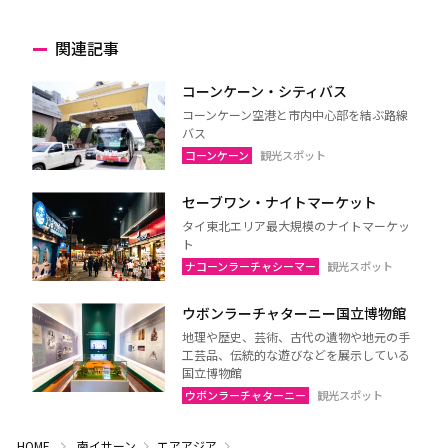
関連記事
コーンケーン・シティバス
コーンケーン空港と市内中心部を結ぶ路線
バス
コーンケーン
観光スポット
セーブワン・ナイトマーケット
タイ東北エリア最大規模のナイトマーケッ
ト
ナコーンラーチャシーマー
観光スポット
ウボンラーチャターニー国立博物館
地理や歴史、芸術、古代の遺物や地元の手
工芸品、伝統的な遊びなどを展示している
国立博物館
ウボンラーチャターニー
観光スポット
HOME
南イサーン
エアアジア