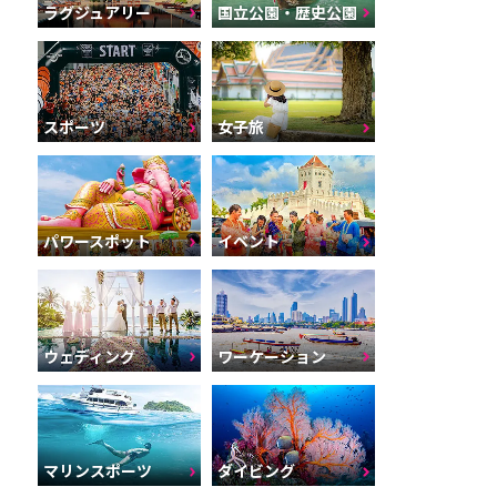
ラグジュアリー
国立公園・歴史公園
スポーツ
女子旅
パワースポット
イベント
ウェディング
ワーケーション
マリンスポーツ
ダイビング