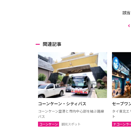
該当
関連記事
コーンケーン・シティバス
セーブワ
コーンケーン空港と市内中心部を結ぶ路線
タイ東北エ
バス
ト
コーンケーン
観光スポット
ナコーンラ