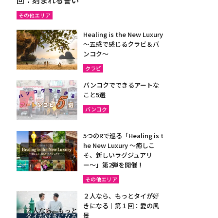
その他エリア
Healing is the New Luxury
～五感で感じるクラビ＆バ
ンコク～
クラビ
バンコクでできるアートな
こと5選
バンコク
5つのRで巡る「Healing is t
he New Luxury ～癒しこ
そ、新しいラグジュアリ
ー〜」第2弾を開催！
その他エリア
２人なら、もっとタイが好
きになる｜第１回：愛の風
景