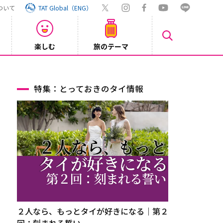
ついて
TAT Global（ENG）
楽しむ
旅のテーマ
Inst
2026/08/04
特集：とっておきのタイ情報
２人なら、もっとタイが好きになる｜第２
回：刻まれる誓い