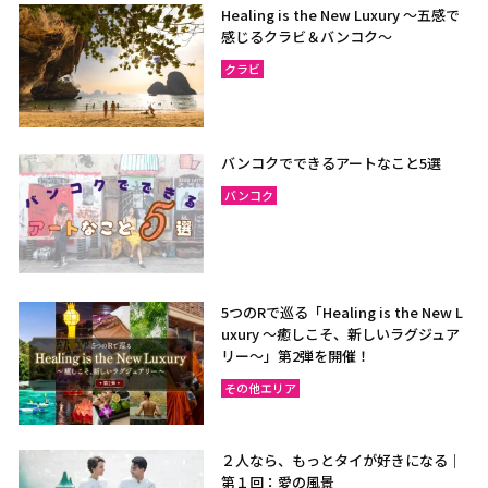
Healing is the New Luxury ～五感で
感じるクラビ＆バンコク～
クラビ
バンコクでできるアートなこと5選
バンコク
5つのRで巡る「Healing is the New L
uxury ～癒しこそ、新しいラグジュア
リー〜」第2弾を開催！
その他エリア
２人なら、もっとタイが好きになる｜
第１回：愛の風景