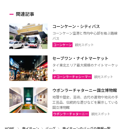
関連記事
コーンケーン・シティバス
コーンケーン空港と市内中心部を結ぶ路線
バス
コーンケーン
観光スポット
セーブワン・ナイトマーケット
タイ東北エリア最大規模のナイトマーケッ
ト
ナコーンラーチャシーマー
観光スポット
ウボンラーチャターニー国立博物館
地理や歴史、芸術、古代の遺物や地元の手
工芸品、伝統的な遊びなどを展示している
国立博物館
ウボンラーチャターニー
観光スポット
HOME
南イサーン
バッグ
南イサーンのバッグの情報一覧