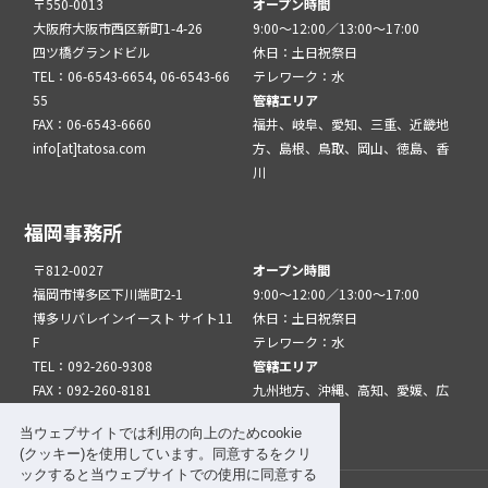
〒550-0013
オープン時間
大阪府大阪市西区新町1-4-26
9:00～12:00／13:00～17:00
四ツ橋グランドビル
休日：土日祝祭日
TEL：06-6543-6654, 06-6543-66
テレワーク：水
55
管轄エリア
FAX：06-6543-6660
福井、岐阜、愛知、三重、近畿地
info[at]tatosa.com
方、島根、鳥取、岡山、徳島、香
川
福岡事務所
〒812-0027
オープン時間
福岡市博多区下川端町2-1
9:00～12:00／13:00～17:00
博多リバレインイースト サイト11
休日：土日祝祭日
F
テレワーク：水
TEL：092-260-9308
管轄エリア
FAX：092-260-8181
九州地方、沖縄、高知、愛媛、広
info[at]tatfuk.com
島、山口
当ウェブサイトでは利用の向上のためcookie
(クッキー)を使用しています。同意するをクリ
ックすると当ウェブサイトでの使用に同意する