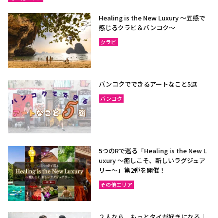
Healing is the New Luxury ～五感で
感じるクラビ＆バンコク～
クラビ
バンコクでできるアートなこと5選
バンコク
5つのRで巡る「Healing is the New L
uxury ～癒しこそ、新しいラグジュア
リー〜」第2弾を開催！
その他エリア
２人なら、もっとタイが好きになる｜