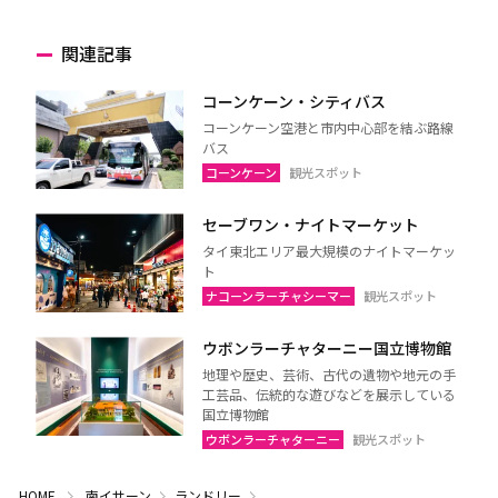
関連記事
コーンケーン・シティバス
コーンケーン空港と市内中心部を結ぶ路線
バス
コーンケーン
観光スポット
セーブワン・ナイトマーケット
タイ東北エリア最大規模のナイトマーケッ
ト
ナコーンラーチャシーマー
観光スポット
ウボンラーチャターニー国立博物館
地理や歴史、芸術、古代の遺物や地元の手
工芸品、伝統的な遊びなどを展示している
国立博物館
ウボンラーチャターニー
観光スポット
HOME
南イサーン
ランドリー