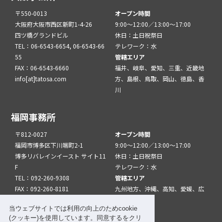
〒550-0013
オープン時間
大阪府大阪市西区新町1-4-26
9:00～12:00／13:00～17:00
四ツ橋グランドビル
休日：土日祝祭日
TEL：06-6543-6654, 06-6543-66
テレワーク：水
55
管轄エリア
FAX：06-6543-6660
福井、岐阜、愛知、三重、近畿地
info[at]tatosa.com
方、島根、鳥取、岡山、徳島、香
川
福岡事務所
〒812-0027
オープン時間
福岡市博多区下川端町2-1
9:00～12:00／13:00～17:00
博多リバレインイースト サイト11
休日：土日祝祭日
F
テレワーク：水
TEL：092-260-9308
管轄エリア
FAX：092-260-8181
九州地方、沖縄、高知、愛媛、広
info[at]tatfuk.com
島、山口
当ウェブサイトでは利用の向上のためcookie
(クッキー)を使用しています。同意するをクリ