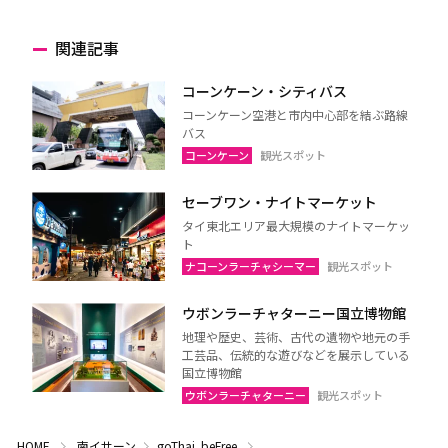
関連記事
コーンケーン・シティバス
コーンケーン空港と市内中心部を結ぶ路線
バス
コーンケーン
観光スポット
セーブワン・ナイトマーケット
タイ東北エリア最大規模のナイトマーケッ
ト
ナコーンラーチャシーマー
観光スポット
ウボンラーチャターニー国立博物館
地理や歴史、芸術、古代の遺物や地元の手
工芸品、伝統的な遊びなどを展示している
国立博物館
ウボンラーチャターニー
観光スポット
HOME
南イサーン
goThai. beFree.