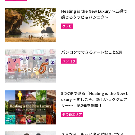
Healing is the New Luxury ～五感で
感じるクラビ＆バンコク～
クラビ
バンコクでできるアートなこと5選
バンコク
5つのRで巡る「Healing is the New L
uxury ～癒しこそ、新しいラグジュア
リー〜」第2弾を開催！
その他エリア
２人なら、もっとタイが好きになる｜