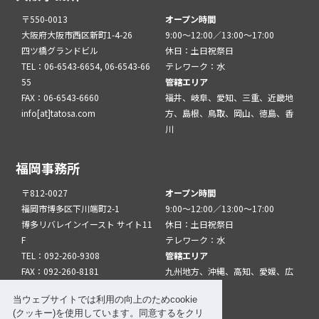
〒550-0013
オープン時間
大阪府大阪市西区新町1-4-26
9:00～12:00／13:00～17:00
四ツ橋グランドビル
休日：土日祝祭日
TEL：06-6543-6654, 06-6543-66
テレワーク：水
55
管轄エリア
FAX：06-6543-6660
福井、岐阜、愛知、三重、近畿地
info[at]tatosa.com
方、島根、鳥取、岡山、徳島、香
川
福岡事務所
〒812-0027
オープン時間
福岡市博多区下川端町2-1
9:00～12:00／13:00～17:00
博多リバレインイースト サイト11
休日：土日祝祭日
F
テレワーク：水
TEL：092-260-9308
管轄エリア
FAX：092-260-8181
九州地方、沖縄、高知、愛媛、広
info[at]tatfuk.com
島、山口
当ウェブサイトでは利用の向上のためcookie
(クッキー)を使用しています。同意するをクリ