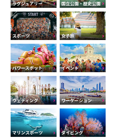
ラグジュアリー
国立公園・歴史公園
スポーツ
女子旅
パワースポット
イベント
ウェディング
ワーケーション
マリンスポーツ
ダイビング