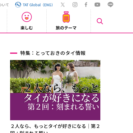
ついて
TAT Global（ENG）
楽しむ
旅のテーマ
【鉄道】
2026/08/03
特集：とっておきのタイ情報
２人なら、もっとタイが好きになる｜第２
回：刻まれる誓い