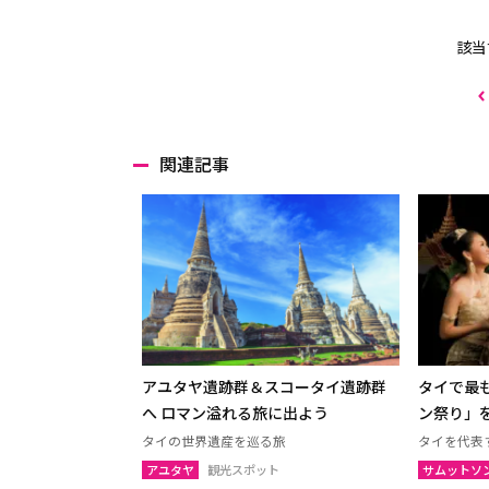
該当
関連記事
アユタヤ遺跡群＆スコータイ遺跡群
タイで最
へ ロマン溢れる旅に出よう
ン祭り」
タイの世界遺産を巡る旅
タイを代表
アユタヤ
観光スポット
サムットソ