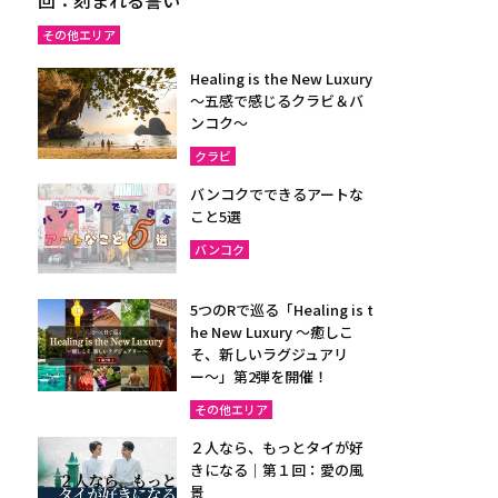
その他エリア
Healing is the New Luxury
～五感で感じるクラビ＆バ
ンコク～
クラビ
バンコクでできるアートな
こと5選
バンコク
5つのRで巡る「Healing is t
he New Luxury ～癒しこ
そ、新しいラグジュアリ
ー〜」第2弾を開催！
その他エリア
２人なら、もっとタイが好
きになる｜第１回：愛の風
景