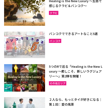
Healing is the New Luxury ～五感で
感じるクラビ＆バンコク～
クラビ
バンコクでできるアートなこと5選
バンコク
5つのRで巡る「Healing is the New L
uxury ～癒しこそ、新しいラグジュア
リー〜」第2弾を開催！
その他エリア
２人なら、もっとタイが好きになる｜
第１回：愛の風景