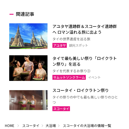
関連記事
アユタヤ遺跡群＆スコータイ遺跡群
へ ロマン溢れる旅に出よう
タイの世界遺産を巡る旅
アユタヤ
観光スポット
タイで最も美しい祭り「ロイクラト
ン祭り」を巡る
タイを代表するお祭り③
サムットソンクラーム
イベント
スコータイ・ロイクラトン祭り
タイの祭りの中でも最も美しい祭りのひと
つ
スコータイ
HOME
スコータイ
大浴場
スコータイの大浴場の情報一覧