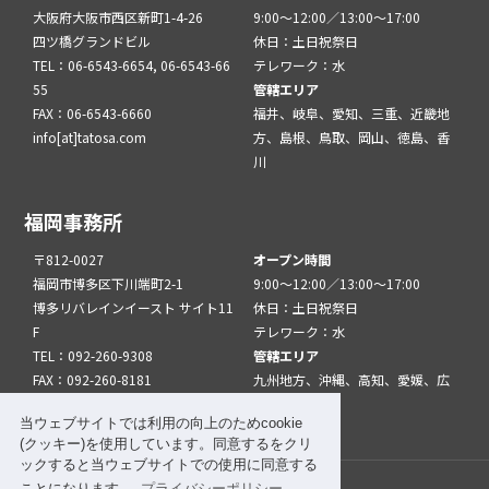
大阪府大阪市西区新町1-4-26
9:00～12:00／13:00～17:00
四ツ橋グランドビル
休日：土日祝祭日
TEL：06-6543-6654, 06-6543-66
テレワーク：水
55
管轄エリア
FAX：06-6543-6660
福井、岐阜、愛知、三重、近畿地
info[at]tatosa.com
方、島根、鳥取、岡山、徳島、香
川
福岡事務所
〒812-0027
オープン時間
福岡市博多区下川端町2-1
9:00～12:00／13:00～17:00
博多リバレインイースト サイト11
休日：土日祝祭日
F
テレワーク：水
TEL：092-260-9308
管轄エリア
FAX：092-260-8181
九州地方、沖縄、高知、愛媛、広
info[at]tatfuk.com
島、山口
当ウェブサイトでは利用の向上のためcookie
(クッキー)を使用しています。同意するをクリ
ックすると当ウェブサイトでの使用に同意する
ことになります。
プライバシーポリシー