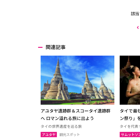
該当
関連記事
アユタヤ遺跡群＆スコータイ遺跡群
タイで最
へ ロマン溢れる旅に出よう
ン祭り」
タイの世界遺産を巡る旅
タイを代表
アユタヤ
観光スポット
サムットソ