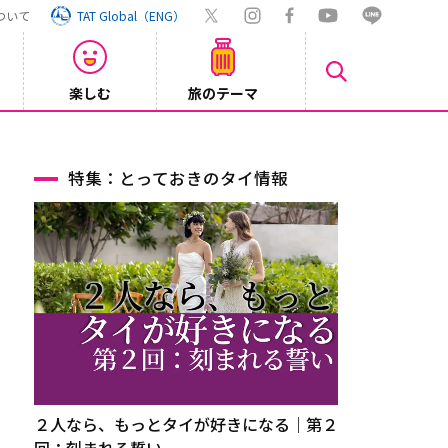
ついて
TAT Global（ENG）
楽しむ
旅のテーマ
Inst
2026/08/04
特集：とっておきのタイ情報
２人なら、もっとタイが好きになる｜第２
回：刻まれる誓い