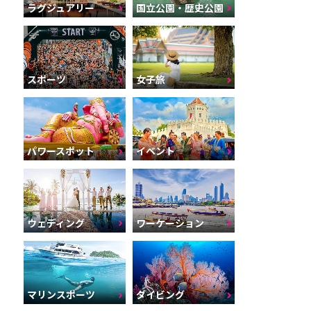
ラグジュアリー
国立公園・歴史公園
スポーツ
女子旅
パワースポット
イベント
ウェディング
ワーケーション
マリンスポーツ
ダイビング