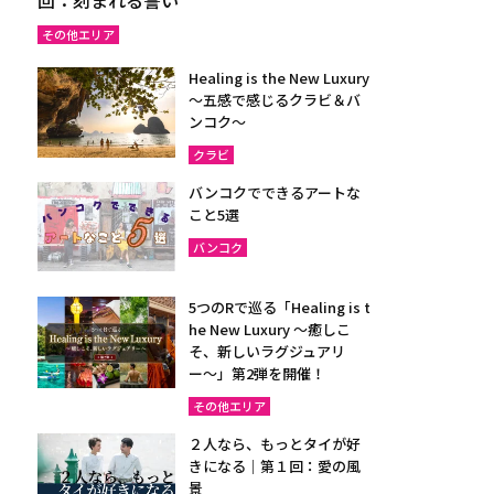
その他エリア
Healing is the New Luxury
～五感で感じるクラビ＆バ
ンコク～
クラビ
バンコクでできるアートな
こと5選
バンコク
5つのRで巡る「Healing is t
he New Luxury ～癒しこ
そ、新しいラグジュアリ
ー〜」第2弾を開催！
その他エリア
２人なら、もっとタイが好
きになる｜第１回：愛の風
景