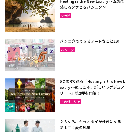
Healing is the New Luxury ～五感で
感じるクラビ＆バンコク～
クラビ
バンコクでできるアートなこと5選
バンコク
5つのRで巡る「Healing is the New L
uxury ～癒しこそ、新しいラグジュア
リー〜」第2弾を開催！
その他エリア
２人なら、もっとタイが好きになる｜
第１回：愛の風景