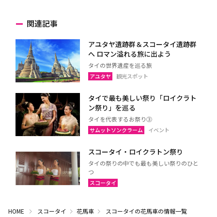
関連記事
アユタヤ遺跡群＆スコータイ遺跡群
へ ロマン溢れる旅に出よう
タイの世界遺産を巡る旅
アユタヤ
観光スポット
タイで最も美しい祭り「ロイクラト
ン祭り」を巡る
タイを代表するお祭り③
サムットソンクラーム
イベント
スコータイ・ロイクラトン祭り
タイの祭りの中でも最も美しい祭りのひと
つ
スコータイ
HOME
スコータイ
花馬車
スコータイの花馬車の情報一覧