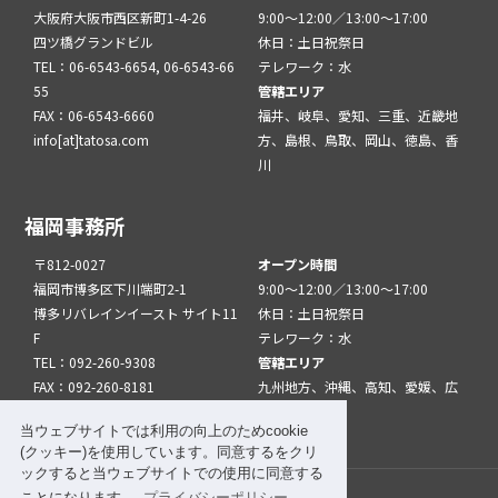
大阪府大阪市西区新町1-4-26
9:00～12:00／13:00～17:00
四ツ橋グランドビル
休日：土日祝祭日
TEL：06-6543-6654, 06-6543-66
テレワーク：水
55
管轄エリア
FAX：06-6543-6660
福井、岐阜、愛知、三重、近畿地
info[at]tatosa.com
方、島根、鳥取、岡山、徳島、香
川
福岡事務所
〒812-0027
オープン時間
福岡市博多区下川端町2-1
9:00～12:00／13:00～17:00
博多リバレインイースト サイト11
休日：土日祝祭日
F
テレワーク：水
TEL：092-260-9308
管轄エリア
FAX：092-260-8181
九州地方、沖縄、高知、愛媛、広
info[at]tatfuk.com
島、山口
当ウェブサイトでは利用の向上のためcookie
(クッキー)を使用しています。同意するをクリ
ックすると当ウェブサイトでの使用に同意する
ことになります。
プライバシーポリシー