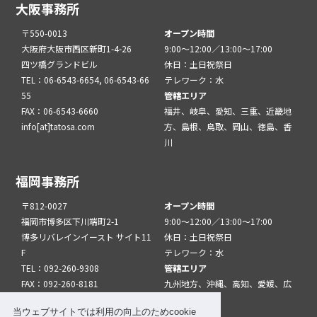
大阪事務所
〒550-0013
オープン時間
大阪府大阪市西区新町1-4-26
9:00～12:00／13:00～17:00
四ツ橋グランドビル
休日：土日祝祭日
TEL：06-6543-6654, 06-6543-66
テレワーク：水
55
管轄エリア
FAX：06-6543-6660
福井、岐阜、愛知、三重、近畿地
info[at]tatosa.com
方、島根、鳥取、岡山、徳島、香
川
福岡事務所
〒812-0027
オープン時間
福岡市博多区下川端町2-1
9:00～12:00／13:00～17:00
博多リバレインイースト サイト11
休日：土日祝祭日
F
テレワーク：水
TEL：092-260-9308
管轄エリア
FAX：092-260-8181
九州地方、沖縄、高知、愛媛、広
info[at]tatfuk.com
島、山口
当ウェブサイトでは利用の向上のためcookie