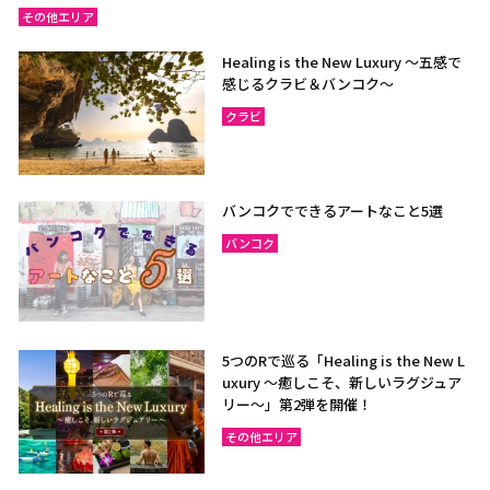
その他エリア
Healing is the New Luxury ～五感で
感じるクラビ＆バンコク～
クラビ
バンコクでできるアートなこと5選
バンコク
5つのRで巡る「Healing is the New L
uxury ～癒しこそ、新しいラグジュア
リー〜」第2弾を開催！
その他エリア