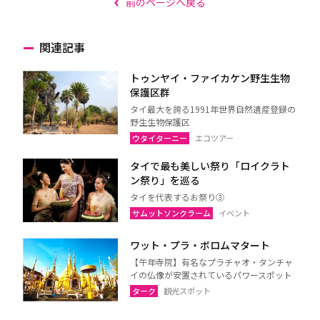
前のページへ戻る
関連記事
トゥンヤイ・ファイカケン野生生物
保護区群
タイ最大を誇る1991年世界自然遺産登録の
野生生物保護区
ウタイターニー
エコツアー
タイで最も美しい祭り「ロイクラト
ン祭り」を巡る
タイを代表するお祭り③
サムットソンクラーム
イベント
ワット・プラ・ボロムマタート
【午年寺院】有名なプラチャオ・タンチャ
イの仏像が安置されているパワースポット
ターク
観光スポット