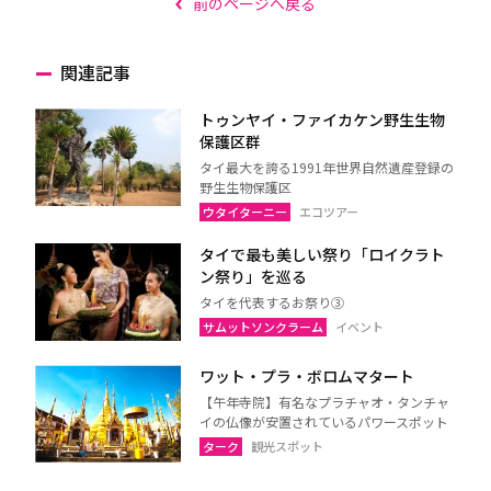
前のページへ戻る
関連記事
トゥンヤイ・ファイカケン野生生物
保護区群
タイ最大を誇る1991年世界自然遺産登録の
野生生物保護区
ウタイターニー
エコツアー
タイで最も美しい祭り「ロイクラト
ン祭り」を巡る
タイを代表するお祭り③
サムットソンクラーム
イベント
ワット・プラ・ボロムマタート
【午年寺院】有名なプラチャオ・タンチャ
イの仏像が安置されているパワースポット
ターク
観光スポット