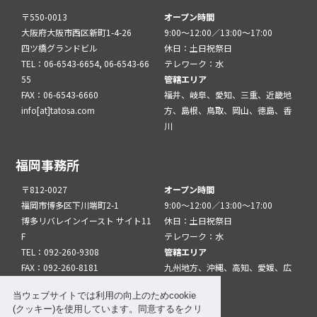
〒550-0013
オープン時間
大阪府大阪市西区新町1-4-26
9:00～12:00／13:00～17:00
四ツ橋グランドビル
休日：土日祝祭日
TEL：06-6543-6654, 06-6543-66
テレワーク：水
55
管轄エリア
FAX：06-6543-6660
福井、岐阜、愛知、三重、近畿地
info[at]tatosa.com
方、島根、鳥取、岡山、徳島、香
川
福岡事務所
〒812-0027
オープン時間
福岡市博多区下川端町2-1
9:00～12:00／13:00～17:00
博多リバレインイースト サイト11
休日：土日祝祭日
F
テレワーク：水
TEL：092-260-9308
管轄エリア
FAX：092-260-8181
九州地方、沖縄、高知、愛媛、広
info[at]tatfuk.com
島、山口
当ウェブサイトでは利用の向上のためcookie
(クッキー)を使用しています。同意するをクリ