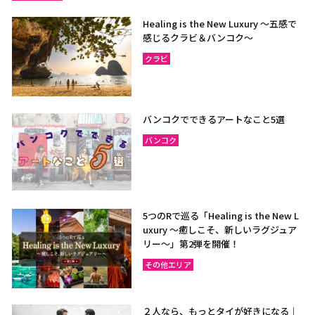
Healing is the New Luxury ～五感で
感じるクラビ＆バンコク～
クラビ
バンコクでできるアートなこと5選
バンコク
5つのRで巡る「Healing is the New L
uxury ～癒しこそ、新しいラグジュア
リー〜」第2弾を開催！
その他エリア
２人なら、もっとタイが好きになる｜