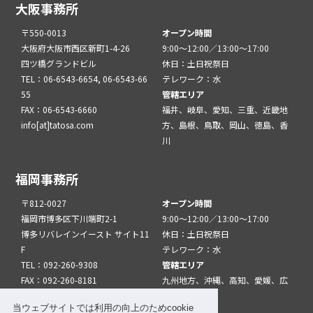
大阪事務所
〒550-0013
オープン時間
大阪府大阪市西区新町1-4-26
9:00～12:00／13:00～17:00
四ツ橋グランドビル
休日：土日祝祭日
TEL：06-6543-6654, 06-6543-66
テレワーク：水
55
管轄エリア
FAX：06-6543-6660
福井、岐阜、愛知、三重、近畿地
info[at]tatosa.com
方、島根、鳥取、岡山、徳島、香
川
福岡事務所
〒812-0027
オープン時間
福岡市博多区下川端町2-1
9:00～12:00／13:00～17:00
博多リバレインイースト サイト11
休日：土日祝祭日
F
テレワーク：水
TEL：092-260-9308
管轄エリア
FAX：092-260-8181
九州地方、沖縄、高知、愛媛、広
info[at]tatfuk.com
島、山口
当ウェブサイトでは利用の向上のためcookie