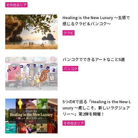
その他エリア
Healing is the New Luxury ～五感で
感じるクラビ＆バンコク～
クラビ
バンコクでできるアートなこと5選
バンコク
5つのRで巡る「Healing is the New L
uxury ～癒しこそ、新しいラグジュア
リー〜」第2弾を開催！
その他エリア