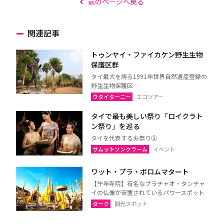
前のページへ戻る
関連記事
トゥンヤイ・ファイカケン野生生物
保護区群
タイ最大を誇る1991年世界自然遺産登録の
野生生物保護区
ウタイターニー
エコツアー
タイで最も美しい祭り「ロイクラト
ン祭り」を巡る
タイを代表するお祭り③
サムットソンクラーム
イベント
ワット・プラ・ボロムマタート
【午年寺院】有名なプラチャオ・タンチャ
イの仏像が安置されているパワースポット
ターク
観光スポット