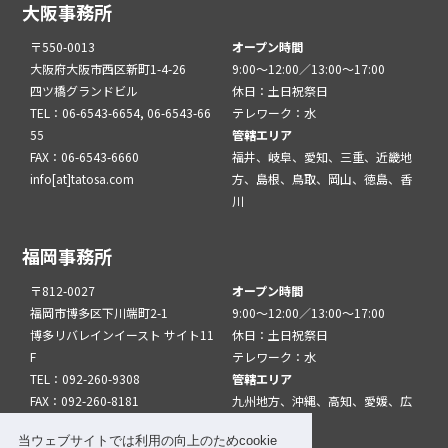
大阪事務所
〒550-0013
オープン時間
大阪府大阪市西区新町1-4-26
9:00～12:00／13:00～17:00
四ツ橋グランドビル
休日：土日祝祭日
TEL：06-6543-6654, 06-6543-66
テレワーク：水
55
管轄エリア
FAX：06-6543-6660
福井、岐阜、愛知、三重、近畿地
info[at]tatosa.com
方、島根、鳥取、岡山、徳島、香
川
福岡事務所
〒812-0027
オープン時間
福岡市博多区下川端町2-1
9:00～12:00／13:00～17:00
博多リバレインイースト サイト11
休日：土日祝祭日
F
テレワーク：水
TEL：092-260-9308
管轄エリア
FAX：092-260-8181
九州地方、沖縄、高知、愛媛、広
info[at]tatfuk.com
島、山口
当ウェブサイトでは利用の向上のためcookie