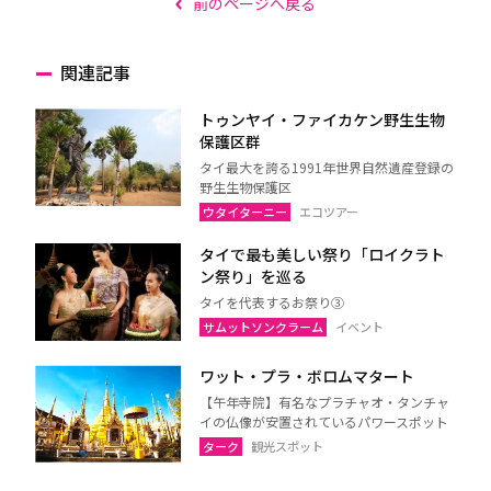
前のページへ戻る
関連記事
トゥンヤイ・ファイカケン野生生物
保護区群
タイ最大を誇る1991年世界自然遺産登録の
野生生物保護区
ウタイターニー
エコツアー
タイで最も美しい祭り「ロイクラト
ン祭り」を巡る
タイを代表するお祭り③
サムットソンクラーム
イベント
ワット・プラ・ボロムマタート
【午年寺院】有名なプラチャオ・タンチャ
イの仏像が安置されているパワースポット
ターク
観光スポット