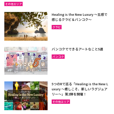
その他エリア
Healing is the New Luxury ～五感で
感じるクラビ＆バンコク～
クラビ
バンコクでできるアートなこと5選
バンコク
5つのRで巡る「Healing is the New L
uxury ～癒しこそ、新しいラグジュア
リー〜」第2弾を開催！
その他エリア