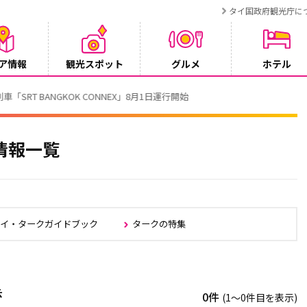
タイ国政府観光庁に
ア情報
観光スポット
グルメ
ホテル
T BANGKOK CONNEX」8月1日運行開始
情報一覧
タイ・タークガイドブック
タークの特集
示
0件
(1〜0件目を表示)