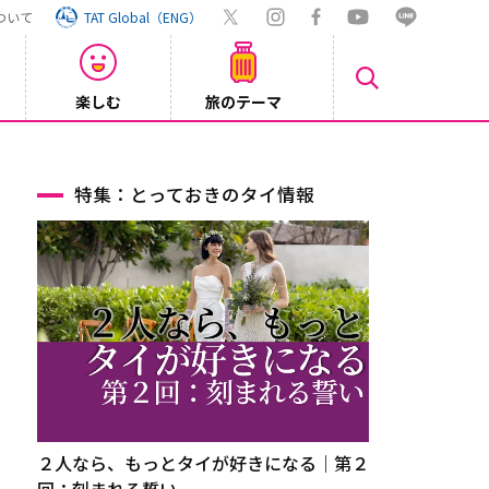
ついて
TAT Global（ENG）
楽しむ
旅のテーマ
【旅ロ
2026/07/30
特集：とっておきのタイ情報
２人なら、もっとタイが好きになる｜第２
回：刻まれる誓い