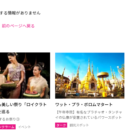
する情報がありません
前のページへ戻る
も美しい祭り「ロイクラト
ワット・プラ・ボロムマタート
を巡る
【午年寺院】有名なプラチャオ・タンチャ
イの仏像が安置されているパワースポット
するお祭り③
ターク
観光スポット
ンクラーム
イベント