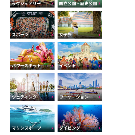
ラグジュアリー
国立公園・歴史公園
スポーツ
女子旅
パワースポット
イベント
ウェディング
ワーケーション
マリンスポーツ
ダイビング