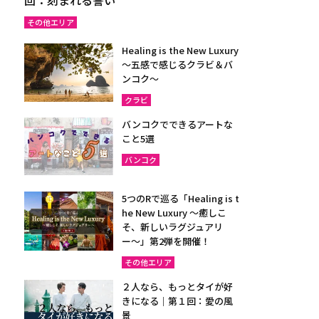
その他エリア
Healing is the New Luxury
～五感で感じるクラビ＆バ
ンコク～
クラビ
バンコクでできるアートな
こと5選
バンコク
5つのRで巡る「Healing is t
he New Luxury ～癒しこ
そ、新しいラグジュアリ
ー〜」第2弾を開催！
その他エリア
２人なら、もっとタイが好
きになる｜第１回：愛の風
景