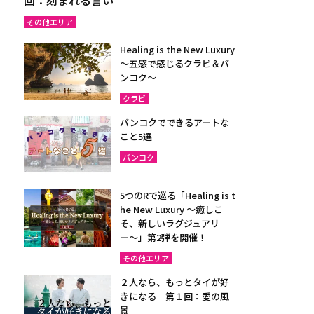
その他エリア
Healing is the New Luxury
～五感で感じるクラビ＆バ
ンコク～
クラビ
バンコクでできるアートな
こと5選
バンコク
5つのRで巡る「Healing is t
he New Luxury ～癒しこ
そ、新しいラグジュアリ
ー〜」第2弾を開催！
その他エリア
２人なら、もっとタイが好
きになる｜第１回：愛の風
景