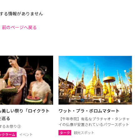
する情報がありません
前のページへ戻る
も美しい祭り「ロイクラト
ワット・プラ・ボロムマタート
を巡る
【午年寺院】有名なプラチャオ・タンチャ
イの仏像が安置されているパワースポット
するお祭り③
ターク
観光スポット
ンクラーム
イベント