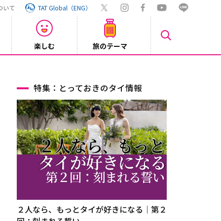
ついて
TAT Global（ENG）
楽しむ
旅のテーマ
Inst
2026/08/04
特集：とっておきのタイ情報
２人なら、もっとタイが好きになる｜第２
回：刻まれる誓い