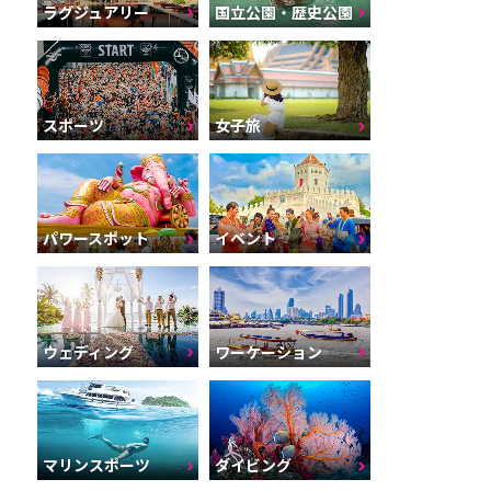
ラグジュアリー
国立公園・歴史公園
スポーツ
女子旅
パワースポット
イベント
ウェディング
ワーケーション
マリンスポーツ
ダイビング