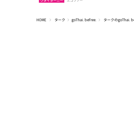
ウタイターニー
エコツアー
HOME
ターク
goThai. beFree.
タークのgoThai. 