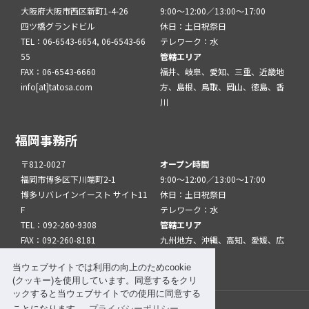
大阪府大阪市西区新町1-4-26
9:00～12:00／13:00～17:00
四ツ橋グランドビル
休日：土日祝祭日
TEL：06-6543-6654, 06-6543-66
テレワーク：水
55
管轄エリア
FAX：06-6543-6660
福井、岐阜、愛知、三重、近畿地
info[at]tatosa.com
方、島根、鳥取、岡山、徳島、香
川
福岡事務所
〒812-0027
オープン時間
福岡市博多区下川端町2-1
9:00～12:00／13:00～17:00
博多リバレインイースト サイト11
休日：土日祝祭日
F
テレワーク：水
TEL：092-260-9308
管轄エリア
FAX：092-260-8181
九州地方、沖縄、高知、愛媛、広
info[at]tatfuk.com
島、山口
当ウェブサイトでは利用の向上のためcookie
(クッキー)を使用しています。同意するをクリ
ックすると当ウェブサイトでの使用に同意する
ことになります。
プライバシーポリシー