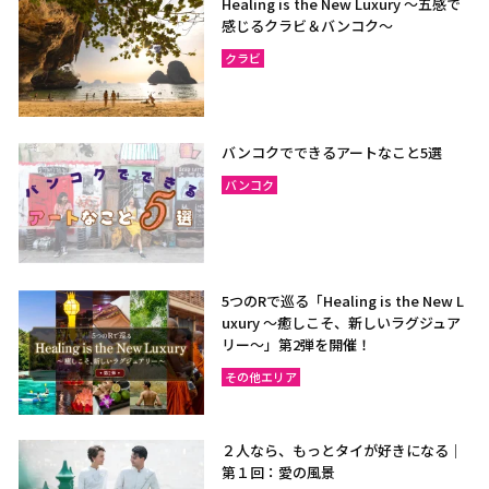
Healing is the New Luxury ～五感で
感じるクラビ＆バンコク～
クラビ
バンコクでできるアートなこと5選
バンコク
5つのRで巡る「Healing is the New L
uxury ～癒しこそ、新しいラグジュア
リー〜」第2弾を開催！
その他エリア
２人なら、もっとタイが好きになる｜
第１回：愛の風景