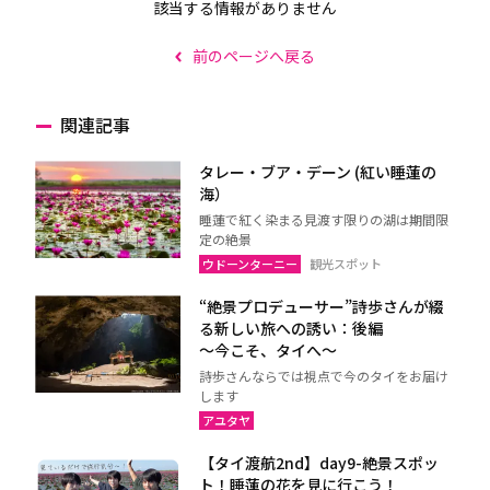
該当する情報がありません
前のページへ戻る
関連記事
タレー・ブア・デーン (紅い睡蓮の
海）
睡蓮で紅く染まる見渡す限りの湖は期間限
定の絶景
ウドーンターニー
観光スポット
“絶景プロデューサー”詩歩さんが綴
る新しい旅への誘い：後編
～今こそ、タイへ～
詩歩さんならでは視点で今のタイをお届け
します
アユタヤ
【タイ渡航2nd】day9-絶景スポッ
ト！睡蓮の花を見に行こう！