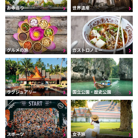
お寺巡り
世界遺産
グルメの旅
ガストロノミー
ラグジュアリー
国立公園・歴史公園
スポーツ
女子旅