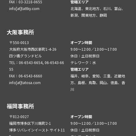
FAX：03-3218-0655
管轄エリア
info[at]tattky.com
北海道、東北地方、石川、富山、
新潟、関東地方、静岡
大阪事務所
〒550-0013
オープン時間
大阪府大阪市西区新町1-4-26
9:00～12:00／13:00～17:00
四ツ橋グランドビル
休日：土日祝祭日
TEL：06-6543-6654, 06-6543-66
テレワーク：水
55
管轄エリア
FAX：06-6543-6660
福井、岐阜、愛知、三重、近畿地
info[at]tatosa.com
方、島根、鳥取、岡山、徳島、香
川
福岡事務所
〒812-0027
オープン時間
福岡市博多区下川端町2-1
9:00～12:00／13:00～17:00
博多リバレインイースト サイト11
休日：土日祝祭日