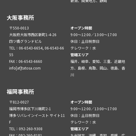
新潟、関東地方、静岡
大阪事務所
〒550-0013
オープン時間
大阪府大阪市西区新町1-4-26
9:00～12:00／13:00～17:00
四ツ橋グランドビル
休日：土日祝祭日
TEL：06-6543-6654, 06-6543-66
テレワーク：水
55
管轄エリア
FAX：06-6543-6660
福井、岐阜、愛知、三重、近畿地
info[at]tatosa.com
方、島根、鳥取、岡山、徳島、香
川
福岡事務所
〒812-0027
オープン時間
福岡市博多区下川端町2-1
9:00～12:00／13:00～17:00
博多リバレインイースト サイト11
休日：土日祝祭日
F
テレワーク：水
TEL：092-260-9308
管轄エリア
FAX：092-260-8181
九州地方、沖縄、高知、愛媛、広