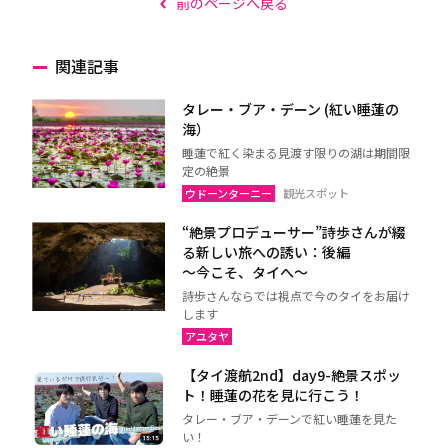
前のページへ戻る
関連記事
タレー・ブア・デーン (紅い睡蓮の
海）
睡蓮で紅く染まる見渡す限りの湖は期間限
定の絶景
ウドーンターニー
観光スポット
“絶景プロデューサー”詩歩さんが綴
る新しい旅への誘い：後編
～今こそ、タイへ～
詩歩さんならでは視点で今のタイをお届け
します
アユタヤ
【タイ渡航2nd】day9-絶景スポッ
ト！睡蓮の花を見に行こう！
タレー・ブア・デーンで紅い睡蓮を見た
い！