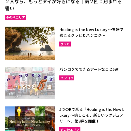
２人なら、もっとタイが好きになる｜第２回：刻まれる
誓い
その他エリア
Healing is the New Luxury ～五感で
感じるクラビ＆バンコク～
クラビ
バンコクでできるアートなこと5選
バンコク
5つのRで巡る「Healing is the New L
uxury ～癒しこそ、新しいラグジュア
リー〜」第2弾を開催！
その他エリア