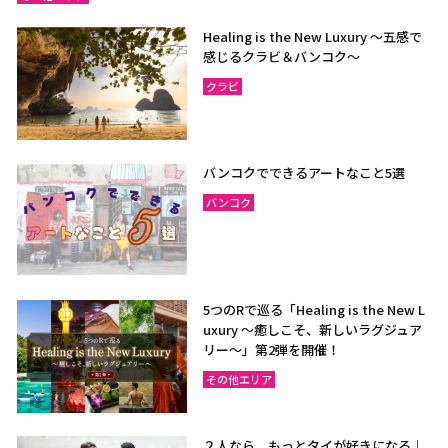
Healing is the New Luxury ～五感で
感じるクラビ＆バンコク～
クラビ
バンコクでできるアートなこと5選
バンコク
5つのRで巡る「Healing is the New L
uxury ～癒しこそ、新しいラグジュア
リー〜」第2弾を開催！
その他エリア
２人なら、もっとタイが好きになる｜