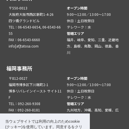
〒550-0013
オープン時間
大阪府大阪市西区新町1-4-26
9:00～12:00／13:00～17:00
四ツ橋グランドビル
休日：土日祝祭日
TEL：06-6543-6654, 06-6543-66
テレワーク：水
55
管轄エリア
FAX：06-6543-6660
福井、岐阜、愛知、三重、近畿地
info[at]tatosa.com
方、島根、鳥取、岡山、徳島、香
川
福岡事務所
〒812-0027
オープン時間
福岡市博多区下川端町2-1
9:00～12:00／13:00～17:00
博多リバレインイースト サイト11
休日：土日祝祭日
F
テレワーク：水
TEL：092-260-9308
管轄エリア
FAX：092-260-8181
九州地方、沖縄、高知、愛媛、広
info[at]tatfuk.com
島、山口
当ウェブサイトでは利用の向上のためcookie
(クッキー)を使用しています。同意するをクリ