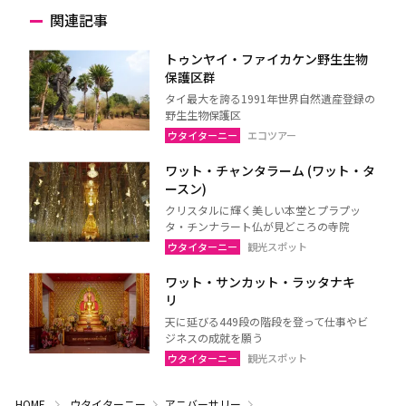
関連記事
トゥンヤイ・ファイカケン野生生物
保護区群
タイ最大を誇る1991年世界自然遺産登録の
野生生物保護区
ウタイターニー
エコツアー
ワット・チャンタラーム (ワット・タ
ースン)
クリスタルに輝く美しい本堂とプラプッ
タ・チンナラート仏が見どころの寺院
ウタイターニー
観光スポット
ワット・サンカット・ラッタナキ
リ
天に延びる449段の階段を登って仕事やビ
ジネスの成就を願う
ウタイターニー
観光スポット
HOME
ウタイターニー
アニバーサリー