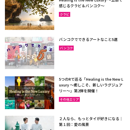
感じるクラビ＆バンコク～
クラビ
バンコクでできるアートなこと5選
バンコク
5つのRで巡る「Healing is the New L
uxury ～癒しこそ、新しいラグジュア
リー〜」第2弾を開催！
その他エリア
２人なら、もっとタイが好きになる｜
第１回：愛の風景