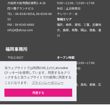
大阪府大阪市西区新町1-4-26
9:00～12:00／13:00～17:00
四ツ橋グランドビル
休日：土日祝祭日
TEL：06-6543-6654, 06-6543-66
テレワーク：水
55
管轄エリア
FAX：06-6543-6660
福井、岐阜、愛知、三重、近畿地
info[at]tatosa.com
方、島根、鳥取、岡山、徳島、香
川
福岡事務所
〒812-0027
オープン時間
福岡市博多区下川端町2-1
9:00～12:00／13:00～17:00
当ウェブサイトでは利用の向上のためcookie
博多リバレインイースト サイト11
休日：土日祝祭日
(クッキー)を使用しています。同意するをクリ
F
テレワーク：水
ックすると当ウェブサイトでの使用に同意する
TEL：092-260-9308
管轄エリア
ことになります。
プライバシーポリシー
FAX：092-260-8181
九州地方、沖縄、高知、愛媛、広
info[at]tatfuk.com
島、山口
同意する