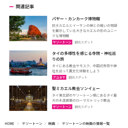
関連記事
パヤー・カンカーク博物館
巨大カエルとイーサンの神との戦いの物語
を展示している大きなカエルの形のユニー
クな博物館
ヤソートーン
観光スポット
タイの多様性を感じる寺院・神社巡
りの旅
タイにある教会やモスク、中国式寺院や神
社を巡って異文化体験をしよう
アユタヤ
観光スポット
聖ミカエル教会ソンイェー
タイ東北部のヤソートーン県にあるタイ最
大の木造建築のローマカトリック教会
ヤソートーン
観光スポット
HOME
ヤソートーン
映画
ヤソートーンの映画の情報一覧