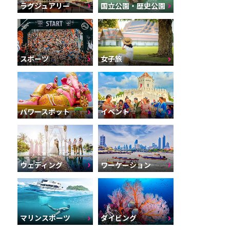
ラグジュアリー
国立公園・歴史公園
スポーツ
女子旅
パワースポット
イベント
ウェディング
ワーケーション
マリンスポーツ
ダイビング