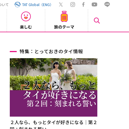
ついて
TAT Global（ENG）
楽しむ
旅のテーマ
【旅ロ
2026/07/30
特集：とっておきのタイ情報
２人なら、もっとタイが好きになる｜第２
回：刻まれる誓い