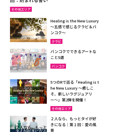
その他エリア
Healing is the New Luxury
～五感で感じるクラビ＆バ
ンコク～
クラビ
バンコクでできるアートな
こと5選
バンコク
5つのRで巡る「Healing is t
he New Luxury ～癒しこ
そ、新しいラグジュアリ
ー〜」第2弾を開催！
その他エリア
２人なら、もっとタイが好
きになる｜第１回：愛の風
景