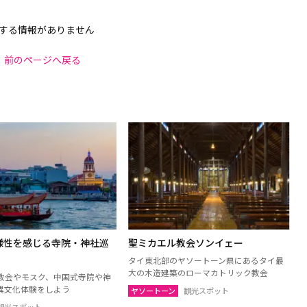
する情報がありません
前のページへ戻る
様性を感じる寺院・神社巡
聖ミカエル教会ソンイェー
タイ東北部のヤソートーン県にあるタイ最
大の木造建築のローマカトリック教会
教会やモスク、中国式寺院や神
異文化体験をしよう
ヤソートーン
観光スポット