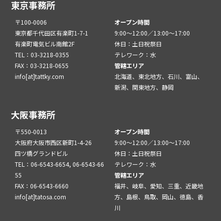
東京事務所
〒100-0006
オープン時間
東京都千代田区有楽町1-7-1
9:00～12:00／13:00～17:00
有楽町電気ビル南館2F
休日：土日祝祭日
TEL：03-3218-0355
テレワーク：水
FAX：03-3218-0655
管轄エリア
info[at]tattky.com
北海道、東北地方、石川、富山、
新潟、関東地方、静岡
大阪事務所
〒550-0013
オープン時間
大阪府大阪市西区新町1-4-26
9:00～12:00／13:00～17:00
四ツ橋グランドビル
休日：土日祝祭日
TEL：06-6543-6654, 06-6543-66
テレワーク：水
55
管轄エリア
FAX：06-6543-6660
福井、岐阜、愛知、三重、近畿地
info[at]tatosa.com
方、島根、鳥取、岡山、徳島、香
川