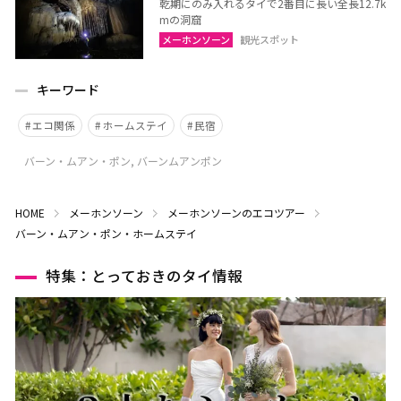
乾期にのみ入れるタイで2番目に長い全長12.7k
mの洞窟
メーホンソーン
観光スポット
キーワード
エコ関係
ホームステイ
民宿
バーン・ムアン・ポン, バーンムアンポン
HOME
メーホンソーン
メーホンソーンのエコツアー
バーン・ムアン・ポン・ホームステイ
特集：とっておきのタイ情報