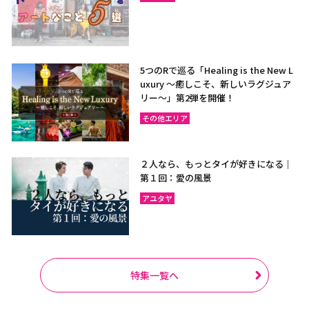
5つのRで巡る「Healing is the New L
uxury ～癒しこそ、新しいラグジュア
リー〜」第2弾を開催！
その他エリア
２人なら、もっとタイが好きになる｜
第１回：愛の風景
アユタヤ
特集一覧へ