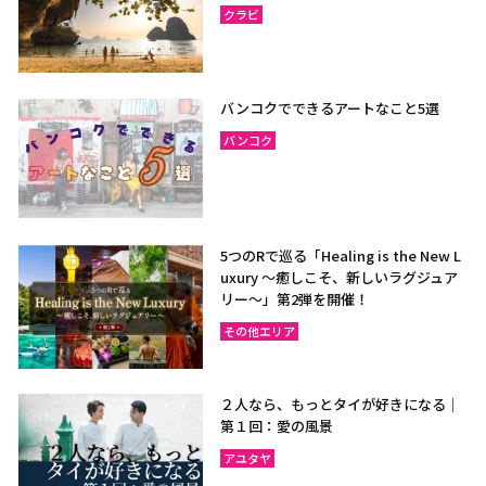
クラビ
バンコクでできるアートなこと5選
バンコク
5つのRで巡る「Healing is the New L
uxury ～癒しこそ、新しいラグジュア
リー〜」第2弾を開催！
その他エリア
２人なら、もっとタイが好きになる｜
第１回：愛の風景
アユタヤ