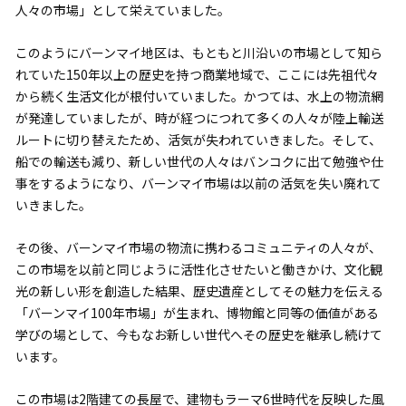
人々の市場」として栄えていました。
このようにバーンマイ地区は、もともと川沿いの市場として知ら
れていた150年以上の歴史を持つ商業地域で、ここには先祖代々
から続く生活文化が根付いていました。かつては、水上の物流網
が発達していましたが、時が経つにつれて多くの人々が陸上輸送
ルートに切り替えたため、活気が失われていきました。そして、
船での輸送も減り、新しい世代の人々はバンコクに出て勉強や仕
事をするようになり、バーンマイ市場は以前の活気を失い廃れて
いきました。
その後、バーンマイ市場の物流に携わるコミュニティの人々が、
この市場を以前と同じように活性化させたいと働きかけ、文化観
光の新しい形を創造した結果、歴史遺産としてその魅力を伝える
「バーンマイ100年市場」が生まれ、博物館と同等の価値がある
学びの場として、今もなお新しい世代へその歴史を継承し続けて
います。
この市場は2階建ての長屋で、建物もラーマ6世時代を反映した風