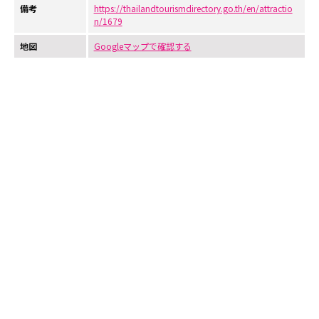
備考
https://thailandtourismdirectory.go.th/en/attractio
n/1679
地図
Googleマップで確認する