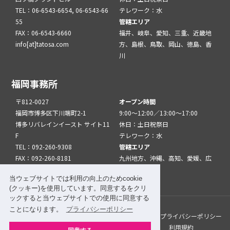
TEL：06-6543-6654, 06-6543-66
テレワーク：水
55
管轄エリア
FAX：06-6543-6660
福井、岐阜、愛知、三重、近畿地
info[at]tatosa.com
方、島根、鳥取、岡山、徳島、香
川
福岡事務所
〒812-0027
オープン時間
福岡市博多区下川端町2-1
9:00～12:00／13:00～17:00
博多リバレインイースト サイト11
休日：土日祝祭日
F
テレワーク：水
TEL：092-260-9308
管轄エリア
FAX：092-260-8181
九州地方、沖縄、高知、愛媛、広
info[at]tatfuk.com
島、山口
当ウェブサイトでは利用の向上のためcookie
(クッキー)を使用しています。同意するをクリ
ックすると当ウェブサイトでの使用に同意する
ことになります。
プライバシーポリシー
このサイトについて
メルマガ登録
リンク
プライバシーポリシー
サイトマップ
関係機関・団体について
利用規約