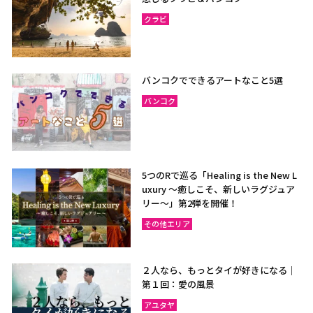
クラビ
バンコクでできるアートなこと5選
バンコク
5つのRで巡る「Healing is the New L
uxury ～癒しこそ、新しいラグジュア
リー〜」第2弾を開催！
その他エリア
２人なら、もっとタイが好きになる｜
第１回：愛の風景
アユタヤ