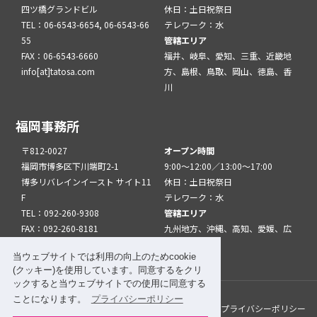
四ツ橋グランドビル
休日：土日祝祭日
TEL：06-6543-6654, 06-6543-66
テレワーク：水
55
管轄エリア
FAX：06-6543-6660
福井、岐阜、愛知、三重、近畿地
info[at]tatosa.com
方、島根、鳥取、岡山、徳島、香
川
福岡事務所
〒812-0027
オープン時間
福岡市博多区下川端町2-1
9:00～12:00／13:00～17:00
博多リバレインイースト サイト11
休日：土日祝祭日
F
テレワーク：水
TEL：092-260-9308
管轄エリア
FAX：092-260-8181
九州地方、沖縄、高知、愛媛、広
info[at]tatfuk.com
島、山口
当ウェブサイトでは利用の向上のためcookie
(クッキー)を使用しています。同意するをクリ
ックすると当ウェブサイトでの使用に同意する
ことになります。
プライバシーポリシー
このサイトについて
メルマガ登録
リンク
プライバシーポリシー