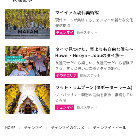
マイイァム現代美術館
現代アートが集結するチェンマイの新たな文化
発信拠点
チェンマイ
観光スポット
タイで見つけた、空よりも自由な僕ら～
Huwei・Hiroya・Jobuのタイ旅～
友達同士だから楽しい、友達同士だから冒険で
きる。ずっと思い出に残るタイの旅へ。
その他エリア
観光スポット
ワット・ラムプーン (タポーターラーム)
ヴィパッサナー瞑想の活動を継承・継続してい
る寺院
チェンマイ
観光スポット
HOME
チェンマイ
チェンマイのグルメ
チェンマイ・ビール