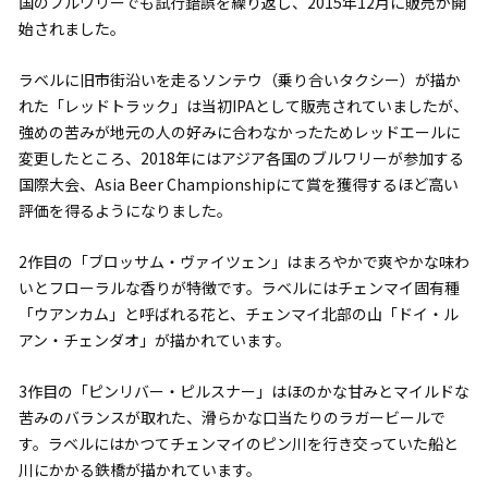
国のブルワリーでも試行錯誤を繰り返し、2015年12月に販売が開
始されました。
ラベルに旧市街沿いを走るソンテウ（乗り合いタクシー）が描か
れた「レッドトラック」は当初IPAとして販売されていましたが、
強めの苦みが地元の人の好みに合わなかったためレッドエールに
変更したところ、2018年にはアジア各国のブルワリーが参加する
国際大会、Asia Beer Championshipにて賞を獲得するほど高い
評価を得るようになりました。
2作目の「ブロッサム・ヴァイツェン」はまろやかで爽やかな味わ
いとフローラルな香りが特徴です。ラベルにはチェンマイ固有種
「ウアンカム」と呼ばれる花と、チェンマイ北部の山「ドイ・ル
アン・チェンダオ」が描かれています。
3作目の「ピンリバー・ピルスナー」はほのかな甘みとマイルドな
苦みのバランスが取れた、滑らかな口当たりのラガービールで
す。ラベルにはかつてチェンマイのピン川を行き交っていた船と
川にかかる鉄橋が描かれています。