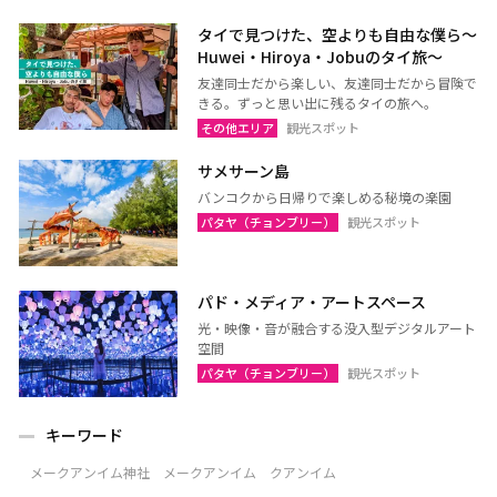
タイで見つけた、空よりも自由な僕ら～
Huwei・Hiroya・Jobuのタイ旅～
友達同士だから楽しい、友達同士だから冒険で
きる。ずっと思い出に残るタイの旅へ。
その他エリア
観光スポット
サメサーン島
バンコクから日帰りで楽しめる秘境の楽園
パタヤ（チョンブリー）
観光スポット
パド・メディア・アートスペース
光・映像・音が融合する没入型デジタルアート
空間
パタヤ（チョンブリー）
観光スポット
キーワード
メークアンイム神社 メークアンイム クアンイム