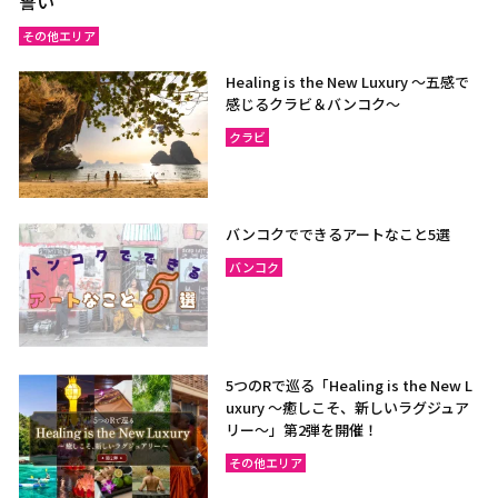
誓い
その他エリア
Healing is the New Luxury ～五感で
感じるクラビ＆バンコク～
クラビ
バンコクでできるアートなこと5選
バンコク
5つのRで巡る「Healing is the New L
uxury ～癒しこそ、新しいラグジュア
リー〜」第2弾を開催！
その他エリア