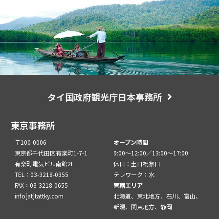
タイ国政府観光庁日本事務所
東京事務所
〒100-0006
オープン時間
東京都千代田区有楽町1-7-1
9:00～12:00／13:00～17:00
有楽町電気ビル南館2F
休日：土日祝祭日
TEL：03-3218-0355
テレワーク：水
FAX：03-3218-0655
管轄エリア
info[at]tattky.com
北海道、東北地方、石川、富山、
新潟、関東地方、静岡