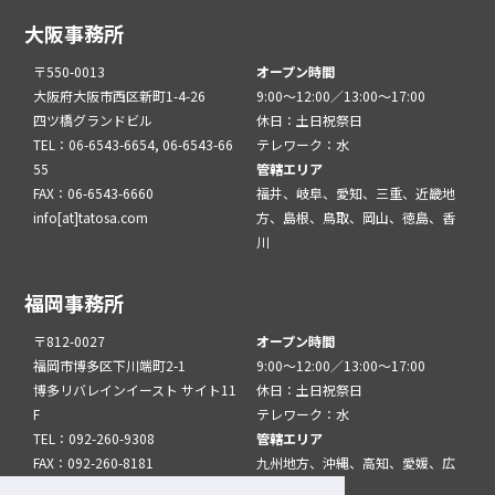
大阪事務所
〒550-0013
オープン時間
大阪府大阪市西区新町1-4-26
9:00～12:00／13:00～17:00
四ツ橋グランドビル
休日：土日祝祭日
TEL：06-6543-6654, 06-6543-66
テレワーク：水
55
管轄エリア
FAX：06-6543-6660
福井、岐阜、愛知、三重、近畿地
info[at]tatosa.com
方、島根、鳥取、岡山、徳島、香
川
福岡事務所
〒812-0027
オープン時間
福岡市博多区下川端町2-1
9:00～12:00／13:00～17:00
博多リバレインイースト サイト11
休日：土日祝祭日
F
テレワーク：水
TEL：092-260-9308
管轄エリア
FAX：092-260-8181
九州地方、沖縄、高知、愛媛、広
info[at]tatfuk.com
島、山口