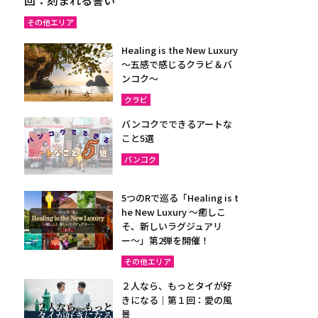
その他エリア
Healing is the New Luxury
～五感で感じるクラビ＆バ
ンコク～
クラビ
バンコクでできるアートな
こと5選
バンコク
5つのRで巡る「Healing is t
he New Luxury ～癒しこ
そ、新しいラグジュアリ
ー〜」第2弾を開催！
その他エリア
２人なら、もっとタイが好
きになる｜第１回：愛の風
景