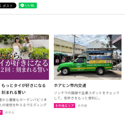
、もっとタイが好きになる
ホアヒン市内交通
：刻まれる誓い
ソンテウの路線や主要スポットをチェック
して、街歩きをもっと便利に。
壇から優雅なガーデンパビリオ
人の理想を叶えるウエディング
その他エリア
その他
ア
ホテル