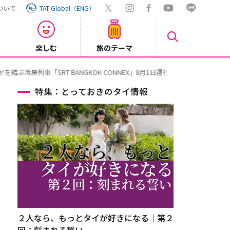
ついて
TAT Global（ENG）
楽しむ
旅のテーマ
【旅ロ
2026/07/30
特集：とっておきのタイ情報
２人なら、もっとタイが好きになる｜第２
回：刻まれる誓い