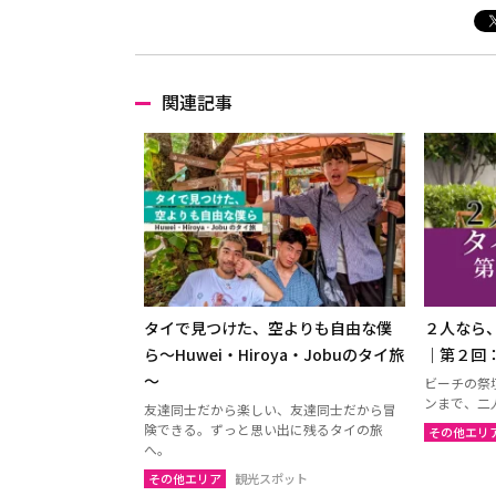
関連記事
タイで見つけた、空よりも自由な僕
２人なら
ら～Huwei・Hiroya・Jobuのタイ旅
｜第２回
～
ビーチの祭
ンまで、二
友達同士だから楽しい、友達同士だから冒
険できる。ずっと思い出に残るタイの旅
その他エリ
へ。
その他エリア
観光スポット