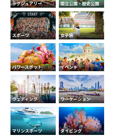
ラグジュアリー
国立公園・歴史公園
スポーツ
女子旅
パワースポット
イベント
ウェディング
ワーケーション
マリンスポーツ
ダイビング