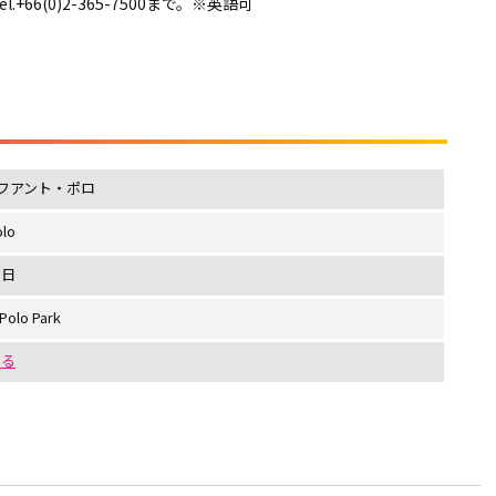
Tel.+66(0)2-365-7500まで。※英語可
フアント・ポロ
olo
1日
Polo Park
する