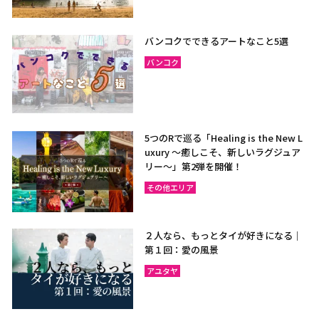
バンコクでできるアートなこと5選
バンコク
5つのRで巡る「Healing is the New L
uxury ～癒しこそ、新しいラグジュア
リー〜」第2弾を開催！
その他エリア
２人なら、もっとタイが好きになる｜
第１回：愛の風景
アユタヤ