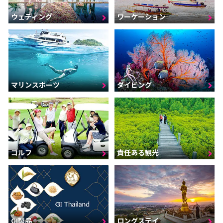
ウェディング
ワーケーション
マリンスポーツ
ダイビング
ゴルフ
責任ある観光
GI製品
ロングステイ