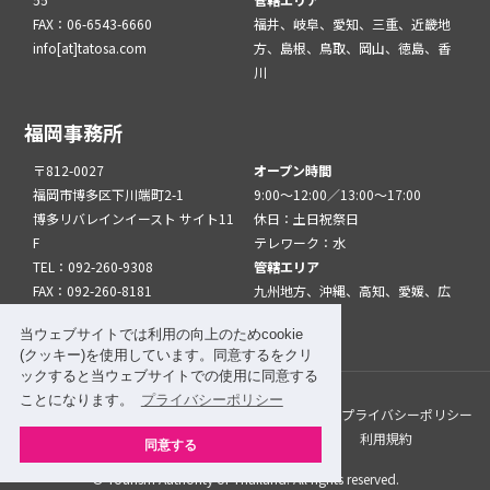
FAX：06-6543-6660
福井、岐阜、愛知、三重、近畿地
info[at]tatosa.com
方、島根、鳥取、岡山、徳島、香
川
福岡事務所
〒812-0027
オープン時間
福岡市博多区下川端町2-1
9:00～12:00／13:00～17:00
博多リバレインイースト サイト11
休日：土日祝祭日
F
テレワーク：水
TEL：092-260-9308
管轄エリア
FAX：092-260-8181
九州地方、沖縄、高知、愛媛、広
info[at]tatfuk.com
島、山口
当ウェブサイトでは利用の向上のためcookie
(クッキー)を使用しています。同意するをクリ
ックすると当ウェブサイトでの使用に同意する
ことになります。
プライバシーポリシー
このサイトについて
メルマガ登録
リンク
プライバシーポリシー
サイトマップ
関係機関・団体について
利用規約
同意する
© Tourism Authority of Thailand. All rights reserved.