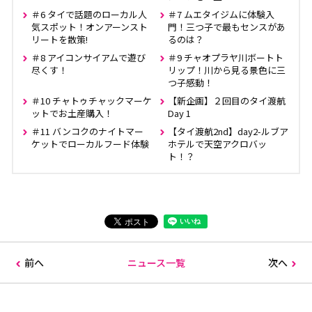
＃6 タイで話題のローカル人
＃7 ムエタイジムに体験入
気スポット！オンアーンスト
門！三つ子で最もセンスがあ
リートを散策!
るのは？
＃8 アイコンサイアムで遊び
＃9 チャオプラヤ川ボートト
尽くす！
リップ！川から見る景色に三
つ子感動！
＃10 チャトゥチャックマーケ
【新企画】２回目のタイ渡航
ットでお土産購入！
Day 1
＃11 バンコクのナイトマー
【タイ渡航2nd】day2-ルブア
ケットでローカルフード体験
ホテルで天空アクロバッ
ト！？
前へ
ニュース一覧
次へ