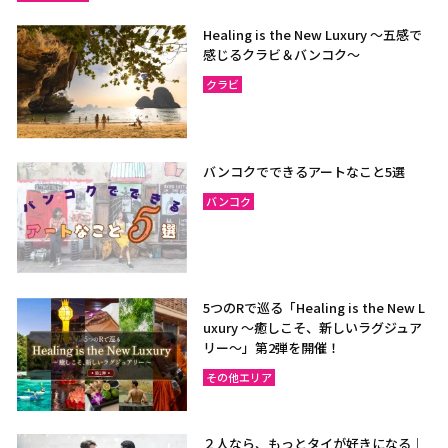
Healing is the New Luxury ～五感で
感じるクラビ＆バンコク～
クラビ
バンコクでできるアートなこと5選
バンコク
5つのRで巡る「Healing is the New L
uxury ～癒しこそ、新しいラグジュア
リー〜」第2弾を開催！
その他エリア
２人なら、もっとタイが好きになる｜