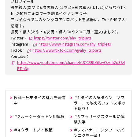
プロフィール
長男綾人(あやと)/次男颯人(はやと)/三男嘉人(よしと)からなるTik
tok240万フォロワーを誇るイケメン三つ子。
三つ子ならではのシンクロアクロバットを武器に、TV・SNSで大
活躍中。
長男・綾人(あやと)/次男・颯人(はやと)/三男・嘉人(よしと)。
Twitter：
https://twitter.com/ahy_triplets
Instagram：
https://www.instagram.com/ahy_triplets
TikTok：
https://www.tiktok.com/@ahy_triplets
Youtube：
https://www.youtube.com/channel/UCC3RLGlkwOzeh2d384
RTmNg
佐藤三兄弟タイの魅力を発信
＃1 タイの人気タウン「ヤワ
中
ラー」で映えるフォトスポッ
ト巡り！
＃2 ルーシーダットン初体験
＃3 マッサージスクールに体
験入学
＃4 タラートノイ散策
＃5 マハナコーンタワーでバ
ンコクを一望！