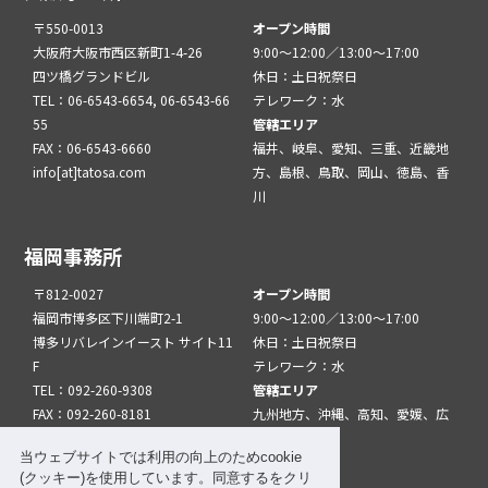
〒550-0013
オープン時間
大阪府大阪市西区新町1-4-26
9:00～12:00／13:00～17:00
四ツ橋グランドビル
休日：土日祝祭日
TEL：06-6543-6654, 06-6543-66
テレワーク：水
55
管轄エリア
FAX：06-6543-6660
福井、岐阜、愛知、三重、近畿地
info[at]tatosa.com
方、島根、鳥取、岡山、徳島、香
川
福岡事務所
〒812-0027
オープン時間
福岡市博多区下川端町2-1
9:00～12:00／13:00～17:00
博多リバレインイースト サイト11
休日：土日祝祭日
F
テレワーク：水
TEL：092-260-9308
管轄エリア
FAX：092-260-8181
九州地方、沖縄、高知、愛媛、広
info[at]tatfuk.com
島、山口
当ウェブサイトでは利用の向上のためcookie
(クッキー)を使用しています。同意するをクリ