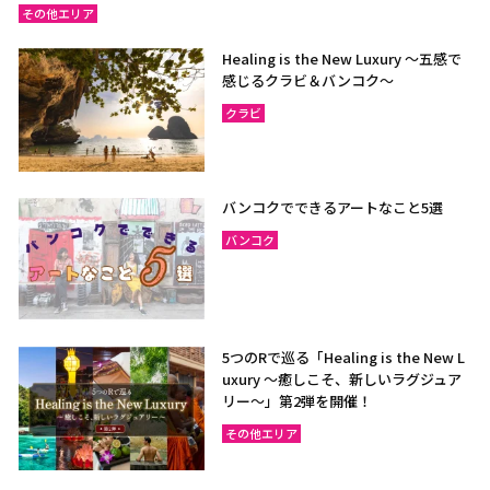
その他エリア
Healing is the New Luxury ～五感で
感じるクラビ＆バンコク～
クラビ
バンコクでできるアートなこと5選
バンコク
5つのRで巡る「Healing is the New L
uxury ～癒しこそ、新しいラグジュア
リー〜」第2弾を開催！
その他エリア