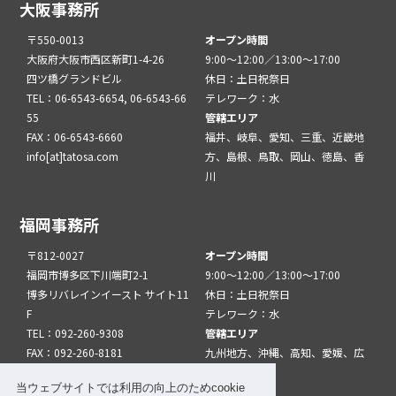
大阪事務所
〒550-0013
オープン時間
大阪府大阪市西区新町1-4-26
9:00～12:00／13:00～17:00
四ツ橋グランドビル
休日：土日祝祭日
TEL：06-6543-6654, 06-6543-66
テレワーク：水
55
管轄エリア
FAX：06-6543-6660
福井、岐阜、愛知、三重、近畿地
info[at]tatosa.com
方、島根、鳥取、岡山、徳島、香
川
福岡事務所
〒812-0027
オープン時間
福岡市博多区下川端町2-1
9:00～12:00／13:00～17:00
博多リバレインイースト サイト11
休日：土日祝祭日
F
テレワーク：水
TEL：092-260-9308
管轄エリア
FAX：092-260-8181
九州地方、沖縄、高知、愛媛、広
info[at]tatfuk.com
島、山口
当ウェブサイトでは利用の向上のためcookie