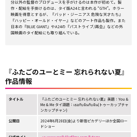
分以外の監督のプロデュースを手がけるのは本作が初めて。製
作・配給を手掛けるのは、タイ版A24と言われる “GTH”。ホラー
映画を得意とするが、『バッド・ジーニアス 危険な天才たち』
『ハッピー・オールド・イヤー』などのアート作品も製作。また
日本の『BLUE GIANT』やA24の『パストライブ/再会』などの外
国映画のタイ配給にも取り組んでいる。
『ふたごのユーとミー 忘れられない夏』
作品情報
タイトル
『ふたごのユーとミー 忘れられない夏』英題：You &
Me & Me タイ語題：เธอกับฉันกับฉัน(トゥーカップチャ
ンカップチャン)
公開日
2024年6月28日(金)より新宿ピカデリーほか全国ロー
ドショー
公式サイト
www.reallylikefilms.com/futago