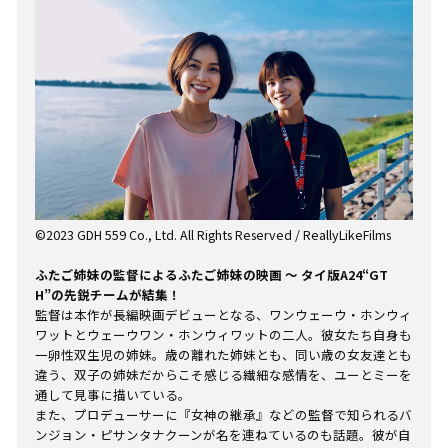
©2023 GDH 559 Co., Ltd. All Rights Reserved / ReallyLikeFilms
ふたご姉妹の監督によるふたご姉妹の映画 〜 タイ版A24“GT
H”の先鋭チームが結集！
監督は本作が長編映画デビューとなる、ワンウェーウ・ホンウィ
ワットとウェーウワン・ホンウィワットの二人。彼女たち自身も
一卵性双生児の姉妹。歳の離れた姉妹とも、同い歳の女友達とも
違う、双子の姉妹だからこそ感じる繊細な感情を、ユーとミーを
通して見事に描いている。
また、プロデューサーに『女神の継承』などの監督で知られるバ
ンジョン・ピサンタナクーンが名を連ねているのも話題。彼が自