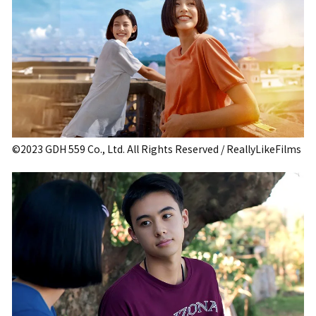
©2023 GDH 559 Co., Ltd. All Rights Reserved / ReallyLikeFilms