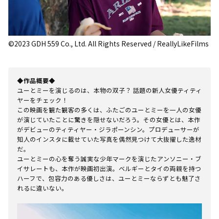
©2023 GDH 559 Co., Ltd. All Rights Reserved / ReallyLikeFilms
◆作品概要◆
ユーとミーを演じるのは、本物の双子？ 話題の新人女優ティティ
ヤーをチェック！
この映画を観た観客の多くは、ふたごのユーとミーを一人の女優
が演じていたことに驚きを隠せないだろう。その女優とは、本作
がデビューのティティヤー・ジラポーンシン。プロデューサーが
知人のインスタに載せていた写真を偶然見つけて大抜擢した逸材
だ。
ユーとミーの心を奪う誠実な少年マークを演じたアンソニー・ブ
イサレートも、本作が映画初出演。ベルギーとタイの両親を持つ
ハーフで、包容力のある優しさは、ユーとミーならずとも魅了さ
れるに違いない。