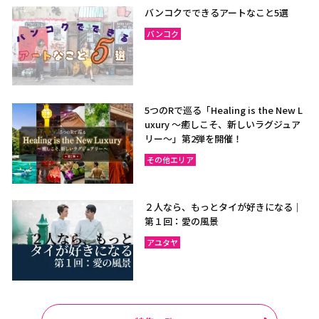
バンコクでできるアートなこと5選
バンコク
5つのRで巡る「Healing is the New L
uxury ～癒しこそ、新しいラグジュア
リー〜」第2弾を開催！
その他エリア
２人なら、もっとタイが好きになる｜
第１回：愛の風景
アユタヤ