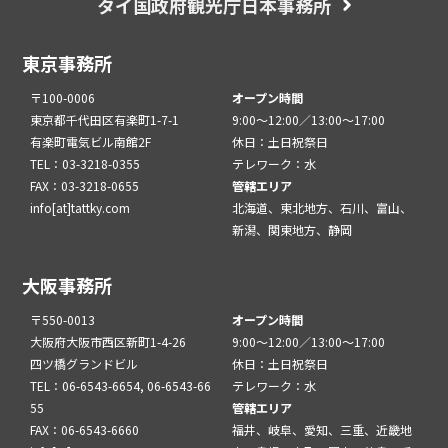
タイ国政府観光庁日本事務所
東京事務所
〒100-0006
オープン時間
東京都千代田区有楽町1-7-1
9:00～12:00／13:00～17:00
有楽町電気ビル南館2F
休日：土日祝祭日
TEL：03-3218-0355
テレワーク：水
FAX：03-3218-0655
管轄エリア
info[at]tattky.com
北海道、東北地方、石川、富山、
新潟、関東地方、静岡
大阪事務所
〒550-0013
オープン時間
大阪府大阪市西区新町1-4-26
9:00～12:00／13:00～17:00
四ツ橋グランドビル
休日：土日祝祭日
TEL：06-6543-6654, 06-6543-66
テレワーク：水
55
管轄エリア
FAX：06-6543-6660
福井、岐阜、愛知、三重、近畿地