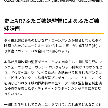
©2023 GDH 559 Co., Ltd. All Rights Reserved / ReallyLikeFilms
史上初??ふたご姉妹監督によるふたご姉
妹映画
タイ東北部にあるのどかな町ナコーンパノムが舞台となったタイ
映画『ふたごのユーとミー 忘れられない夏』が、6月28日(金)よ
り新宿ピカデリーほか全国で公開されます。
本作が長編映画の監督デビューとなる自身らも一卵性双生児のワ
ンウェーウ & ウェーウワン・ホンウィワット姉妹がメガホンをと
り、『心霊写真』や『女神の継承』の話題作で知られるバンジョ
ン・ピサンタナクーン監督が初プロデュース。ユーとミーの二役
を演じるのはタイ映画界期待の新星で、タイ映画監督協会賞主演
女優賞を受賞したティティヤー・ジラポーンシンが見事に演じ切
っています。
一卵性双生児としてこの世に生を受けて、これまでどんなことも