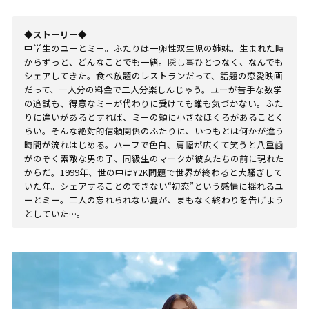
◆ストーリー◆
中学生のユーとミー。ふたりは一卵性双生児の姉妹。生まれた時
からずっと、どんなことでも一緒。隠し事ひとつなく、なんでも
シェアしてきた。食べ放題のレストランだって、話題の恋愛映画
だって、一人分の料金で二人分楽しんじゃう。ユーが苦手な数学
の追試も、得意なミーが代わりに受けても誰も気づかない。ふた
りに違いがあるとすれば、ミーの頬に小さなほくろがあることく
らい。そんな絶対的信頼関係のふたりに、いつもとは何かが違う
時間が流れはじめる。ハーフで色白、肩幅が広くて笑うと八重歯
がのぞく素敵な男の子、同級生のマークが彼女たちの前に現れた
からだ。1999年、世の中はY2K問題で世界が終わると大騒ぎして
いた年。シェアすることのできない“初恋”という感情に揺れるユ
ーとミー。二人の忘れられない夏が、まもなく終わりを告げよう
としていた…。