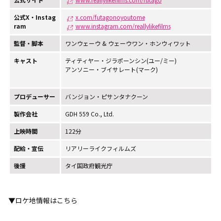
公式X・Instag
x.com/futagonoyoutome
ram
www.instagram.com/reallylikefilms
監督・脚本
ワンウェーウ & ウェーウワン・ホンウィワット
キャスト
ティティヤー・ジラポーンシン(ユー/ミー)
アンソニー・ブイサレート(マーク)
プロデューサー
バンジョン・ピサンタナクーン
製作会社
GDH 559 Co., Ltd.
上映時間
122分
配給・宣伝
リアリーライクフィルムズ
後援
タイ国政府観光庁
▼ロケ地情報はこちら