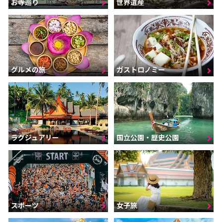
お寺巡り
世界遺産
グルメの旅
ガストロノミー
ラグジュアリー
国立公園・歴史公園
スポーツ
女子旅