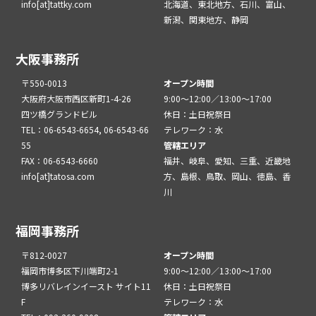
info[at]tattky.com
北海道、東北地方、石川、富山、
新潟、関東地方、静岡
大阪事務所
〒550-0013
オープン時間
大阪府大阪市西区新町1-4-26
9:00～12:00／13:00～17:00
四ツ橋グランドビル
休日：土日祝祭日
TEL：06-6543-6654, 06-6543-66
テレワーク：水
55
管轄エリア
FAX：06-6543-6660
福井、岐阜、愛知、三重、近畿地
info[at]tatosa.com
方、島根、鳥取、岡山、徳島、香
川
福岡事務所
〒812-0027
オープン時間
福岡市博多区下川端町2-1
9:00～12:00／13:00～17:00
博多リバレインイースト サイト11
休日：土日祝祭日
F
テレワーク：水