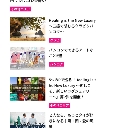
その他エリア
Healing is the New Luxury
～五感で感じるクラビ＆バ
ンコク～
クラビ
バンコクでできるアートな
こと5選
バンコク
5つのRで巡る「Healing is t
he New Luxury ～癒しこ
そ、新しいラグジュアリ
ー〜」第2弾を開催！
その他エリア
２人なら、もっとタイが好
きになる｜第１回：愛の風
景