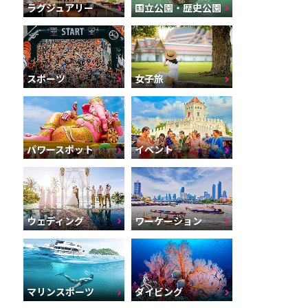
ラグジュアリー
国立公園・歴史公園
スポーツ
女子旅
パワースポット
イベント
ウェディング
ワーケーション
マリンスポーツ
ダイビング