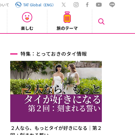
ついて
TAT Global（ENG）
楽しむ
旅のテーマ
Inst
2026/08/04
特集：とっておきのタイ情報
２人なら、もっとタイが好きになる｜第２
回：刻まれる誓い