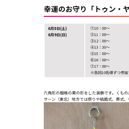
幸運のお守り「トゥン・
①10：00～
6月8日(土)
②11：00～
6月9日(日)
③12：00～
④13：30～
⑤15：00～
⑥16：00～
⑦17：00～
※各回10名様ずつ参加
六角形の蜘蛛の巣の形をした装飾です。くもの
サーン（東北）地方では祭りや結婚式、葬式、