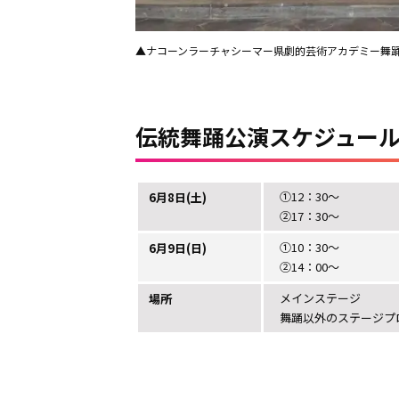
▲ナコーンラーチャシーマー県劇的芸術アカデミー舞
伝統舞踊公演スケジュー
①12：30～
6月8日(土)
②17：30～
①10：30～
6月9日(日)
②14：00～
メインステージ
場所
舞踊以外のステージプ