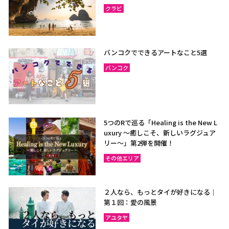
クラビ
バンコクでできるアートなこと5選
バンコク
5つのRで巡る「Healing is the New L
uxury ～癒しこそ、新しいラグジュア
リー〜」第2弾を開催！
その他エリア
２人なら、もっとタイが好きになる｜
第１回：愛の風景
アユタヤ