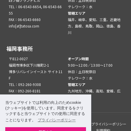
四ツ橋グランドビル
休日：土日祝祭日
TEL：06-6543-6654, 06-6543-66
テレワーク：水
55
管轄エリア
FAX：06-6543-6660
福井、岐阜、愛知、三重、近畿地
info[at]tatosa.com
方、島根、鳥取、岡山、徳島、香
川
福岡事務所
〒812-0027
オープン時間
福岡市博多区下川端町2-1
9:00～12:00／13:00～17:00
博多リバレインイースト サイト11
休日：土日祝祭日
F
テレワーク：水
TEL：092-260-9308
管轄エリア
FAX：092-260-8181
九州地方、沖縄、高知、愛媛、広
info[at]tatfuk.com
島、山口
当ウェブサイトでは利用の向上のためcookie
(クッキー)を使用しています。同意するをクリ
ックすると当ウェブサイトでの使用に同意する
ことになります。
プライバシーポリシー
このサイトについて
メルマガ登録
リンク
プライバシーポリシー
サイトマップ
関係機関・団体について
利用規約