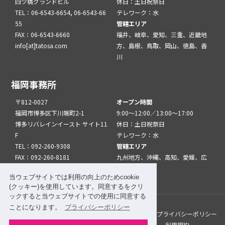
四ツ橋グランドビル
休日：土日祝祭日
TEL：06-6543-6654, 06-6543-66
テレワーク：水
55
管轄エリア
FAX：06-6543-6660
福井、岐阜、愛知、三重、近畿地
info[at]tatosa.com
方、島根、鳥取、岡山、徳島、香
川
福岡事務所
〒812-0027
オープン時間
福岡市博多区下川端町2-1
9:00～12:00／13:00～17:00
博多リバレインイースト サイト11
休日：土日祝祭日
F
テレワーク：水
TEL：092-260-9308
管轄エリア
FAX：092-260-8181
九州地方、沖縄、高知、愛媛、広
info[at]tatfuk.com
島、山口
当ウェブサイトでは利用の向上のためcookie
(クッキー)を使用しています。同意するをクリ
ックすると当ウェブサイトでの使用に同意する
ことになります。
プライバシーポリシー
このサイトについて
メルマガ登録
リンク
プライバシーポリシー
サイトマップ
関係機関・団体について
利用規約