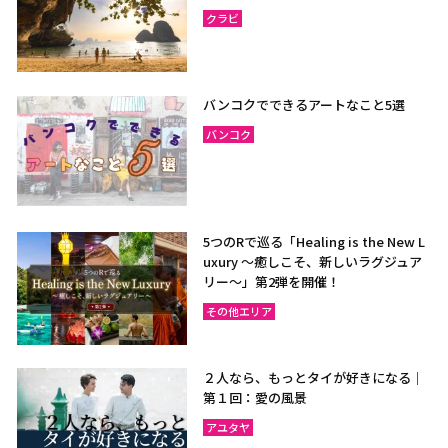
クラビ
バンコクでできるアートなこと5選
バンコク
5つのRで巡る「Healing is the New L
uxury ～癒しこそ、新しいラグジュア
リー〜」第2弾を開催！
その他エリア
２人なら、もっとタイが好きになる｜
第１回：愛の風景
アユタヤ