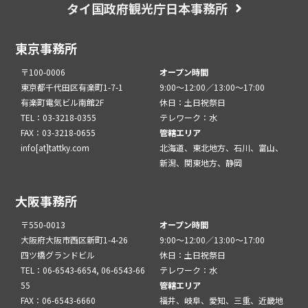
タイ国政府観光庁日本事務所
東京事務所
〒100-0006
オープン時間
東京都千代田区有楽町1-7-1
9:00～12:00／13:00～17:00
有楽町電気ビル南館2F
休日：土日祝祭日
TEL：03-3218-0355
テレワーク：水
FAX：03-3218-0655
管轄エリア
info[at]tattky.com
北海道、東北地方、石川、富山、
新潟、関東地方、静岡
大阪事務所
〒550-0013
オープン時間
大阪府大阪市西区新町1-4-26
9:00～12:00／13:00～17:00
四ツ橋グランドビル
休日：土日祝祭日
TEL：06-6543-6654, 06-6543-66
テレワーク：水
55
管轄エリア
FAX：06-6543-6660
福井、岐阜、愛知、三重、近畿地