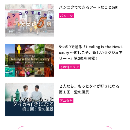
バンコクでできるアートなこと5選
バンコク
5つのRで巡る「Healing is the New L
uxury ～癒しこそ、新しいラグジュア
リー〜」第2弾を開催！
その他エリア
２人なら、もっとタイが好きになる｜
第１回：愛の風景
アユタヤ