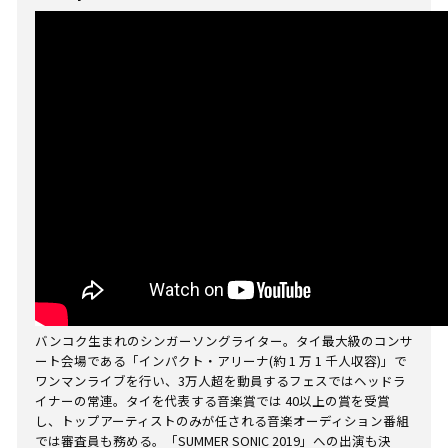
バンコク生まれのシンガーソングライター。タイ最大級のコンサ
ート会場である「インパクト・アリーナ(約 1 万 1 千人収容)」で
ワンマンライブを行い、3万人超を動員するフェスではヘッドラ
イナーの常連。タイを代表する音楽賞では 40以上の賞を受賞
し、トップアーティストのみが任される音楽オーディション番組
では審査員も務める。「SUMMER SONIC 2019」への出演も決