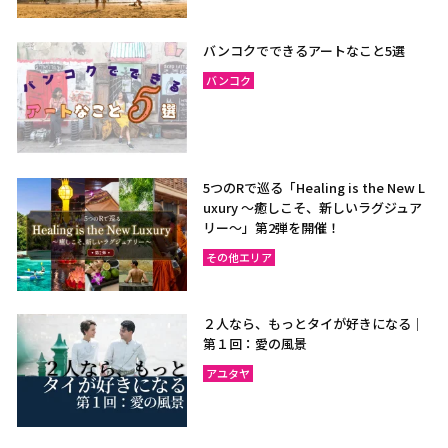
バンコクでできるアートなこと5選
バンコク
5つのRで巡る「Healing is the New L
uxury ～癒しこそ、新しいラグジュア
リー〜」第2弾を開催！
その他エリア
２人なら、もっとタイが好きになる｜
第１回：愛の風景
アユタヤ