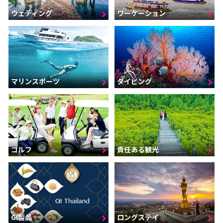
ウェディング
ワーケーション
マリンスポーツ
ダイビング
ゴルフ
責任ある観光
GI製品
ロングステイ