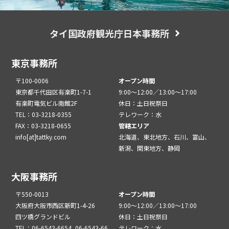
タイ国政府観光庁日本事務所
東京事務所
〒100-0006
オープン時間
東京都千代田区有楽町1-7-1
9:00～12:00／13:00～17:00
有楽町電気ビル南館2F
休日：土日祝祭日
TEL：03-3218-0355
テレワーク：水
FAX：03-3218-0655
管轄エリア
info[at]tattky.com
北海道、東北地方、石川、富山、
新潟、関東地方、静岡
大阪事務所
〒550-0013
オープン時間
大阪府大阪市西区新町1-4-26
9:00～12:00／13:00～17:00
四ツ橋グランドビル
休日：土日祝祭日
TEL：06-6543-6654, 06-6543-66
テレワーク：水