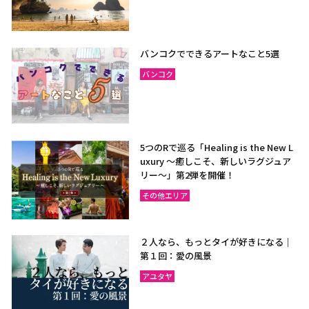
バンコクでできるアートなこと5選
バンコク
5つのRで巡る「Healing is the New L
uxury ～癒しこそ、新しいラグジュア
リー〜」第2弾を開催！
その他エリア
２人なら、もっとタイが好きになる｜
第１回：愛の風景
アユタヤ