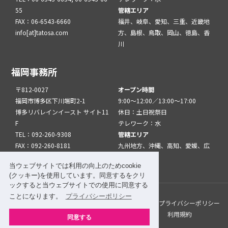
55
管轄エリア
FAX：06-6543-6660
福井、岐阜、愛知、三重、近畿地
info[at]tatosa.com
方、島根、鳥取、岡山、徳島、香
川
福岡事務所
〒812-0027
オープン時間
福岡市博多区下川端町2-1
9:00～12:00／13:00～17:00
博多リバレインイースト サイト11
休日：土日祝祭日
F
テレワーク：水
TEL：092-260-9308
管轄エリア
FAX：092-260-8181
九州地方、沖縄、高知、愛媛、広
info[at]tatfuk.com
島、山口
当ウェブサイトでは利用の向上のためcookie
(クッキー)を使用しています。同意するをクリ
ックすると当ウェブサイトでの使用に同意する
ことになります。
プライバシーポリシー
このサイトについて
メルマガ登録
リンク
プライバシーポリシー
サイトマップ
関係機関・団体について
利用規約
同意する