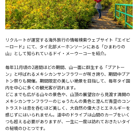
リクルートが運営する海外旅行の情報検索ウェブサイト『エイビ
ーロード』にて、タイ北部メーホンソーンにある「ひまわりの
山」として知られているドイ・メーウーコーを紹介。
毎年11月頃の2週間ほどの期間、山一面に群生する「ブアトー
ン」と呼ばれるメキシカンサンフラワーが咲き誇り、期間中ブア
トン祭りも開催。期間限定の美しい絶景を目指して、毎年タイ国
内を中心に多くの観光客が訪れます。
どこまでも広がる山々の景色や、山頂の展望台から見渡す満開の
メキシカンサンフラワーのじゅうたんの黄色と澄んだ青空のコン
トラストは息を呑むほど美しく、大自然の偉大さとエネルギーを
感じずにはいられません。道中のドライブは山間のカーブをいく
つも超える必要がありますが、一生に一度は訪れておきたいタイ
の秘境のひとつです。