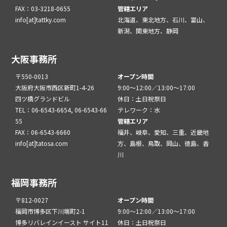
FAX：03-3218-0655
管轄エリア
info[at]tattky.com
北海道、東北地方、石川、富山、
新潟、関東地方、静岡
大阪事務所
〒550-0013
オープン時間
大阪府大阪市西区新町1-4-26
9:00～12:00／13:00～17:00
四ツ橋グランドビル
休日：土日祝祭日
TEL：06-6543-6654, 06-6543-66
テレワーク：水
55
管轄エリア
FAX：06-6543-6660
福井、岐阜、愛知、三重、近畿地
info[at]tatosa.com
方、島根、鳥取、岡山、徳島、香
川
福岡事務所
〒812-0027
オープン時間
福岡市博多区下川端町2-1
9:00～12:00／13:00～17:00
博多リバレインイースト サイト11
休日：土日祝祭日