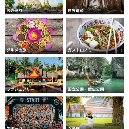
お寺巡り
世界遺産
グルメの旅
ガストロノミー
ラグジュアリー
国立公園・歴史公園
スポーツ
女子旅