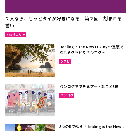
２人なら、もっとタイが好きになる｜第２回：刻まれる
誓い
その他エリア
Healing is the New Luxury ～五感で
感じるクラビ＆バンコク～
クラビ
バンコクでできるアートなこと5選
バンコク
5つのRで巡る「Healing is the New L