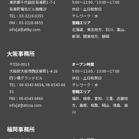
東京都千代田区有楽町1-7-1
9:00～12:00／13:00～17:00
有楽町電気ビル南館2F
休日：土日祝祭日
TEL：03-3218-0355
テレワーク：水
FAX：03-3218-0655
管轄エリア
info[at]tattky.com
北海道、東北地方、石川、富山、
新潟、関東地方、静岡
大阪事務所
〒550-0013
オープン時間
大阪府大阪市西区新町1-4-26
9:00～12:00／13:00～17:00
四ツ橋グランドビル
休日：土日祝祭日
TEL：06-6543-6654, 06-6543-66
テレワーク：水
55
管轄エリア
FAX：06-6543-6660
福井、岐阜、愛知、三重、近畿地
info[at]tatosa.com
方、島根、鳥取、岡山、徳島、香
川
福岡事務所