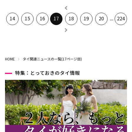
14
15
16
17
18
19
20
...
224
HOME
タイ関連ニュースの一覧(17ページ目)
特集：とっておきのタイ情報