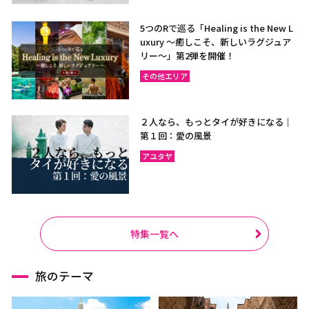
5つのRで巡る「Healing is the New L
uxury ～癒しこそ、新しいラグジュア
リー〜」第2弾を開催！
その他エリア
２人なら、もっとタイが好きになる｜
第１回：愛の風景
アユタヤ
特集一覧へ
旅のテーマ