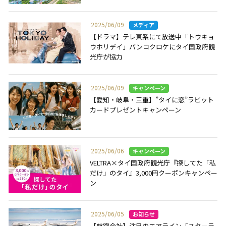
2025/06/09
【ドラマ】テレ東系にて放送中「トウキョ
ウホリデイ」バンコクロケにタイ国政府観
光庁が協力
2025/06/09
【愛知・岐阜・三重】”タイに恋”ラビット
カードプレゼントキャンペーン
2025/06/06
VELTRA×タイ国政府観光庁『探してた「私
だけ」のタイ』3,000円クーポンキャンペー
ン
2025/06/05
【航空会社】注目のエアライン「スターラ