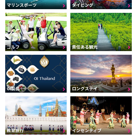
マリンスポーツ
ダイビング
ゴルフ
責任ある観光
GI製品
ロングステイ
インセンティブ
教育旅行