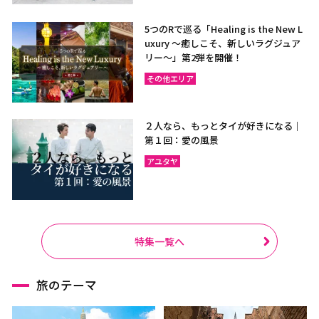
5つのRで巡る「Healing is the New L
uxury ～癒しこそ、新しいラグジュア
リー〜」第2弾を開催！
その他エリア
２人なら、もっとタイが好きになる｜
第１回：愛の風景
アユタヤ
特集一覧へ
旅のテーマ