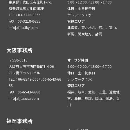
東京都千代田区有楽町1-7-1
9:00～12:00／13:00～17:00
有楽町電気ビル南館2F
休日：土日祝祭日
TEL：03-3218-0355
テレワーク：水
FAX：03-3218-0655
管轄エリア
info[at]tattky.com
北海道、東北地方、石川、富山、
新潟、関東地方、静岡
大阪事務所
〒550-0013
オープン時間
大阪府大阪市西区新町1-4-26
9:00～12:00／13:00～17:00
四ツ橋グランドビル
休日：土日祝祭日
TEL：06-6543-6654, 06-6543-66
テレワーク：水
55
管轄エリア
FAX：06-6543-6660
福井、岐阜、愛知、三重、近畿地
info[at]tatosa.com
方、島根、鳥取、岡山、徳島、香
川
福岡事務所