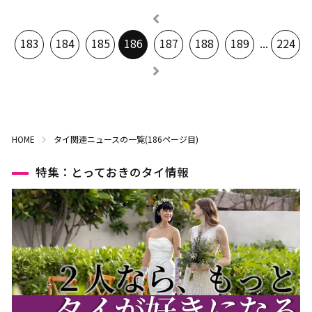
183
184
185
186
187
188
189
...
224
HOME
タイ関連ニュースの一覧(186ページ目)
特集：とっておきのタイ情報