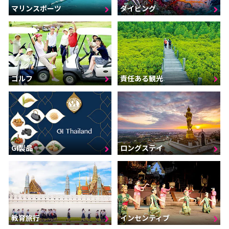
マリンスポーツ
ダイビング
ゴルフ
責任ある観光
GI製品
ロングステイ
インセンティブ
教育旅行