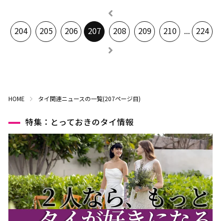
204
205
206
207
208
209
210
...
224
HOME
タイ関連ニュースの一覧(207ページ目)
特集：とっておきのタイ情報