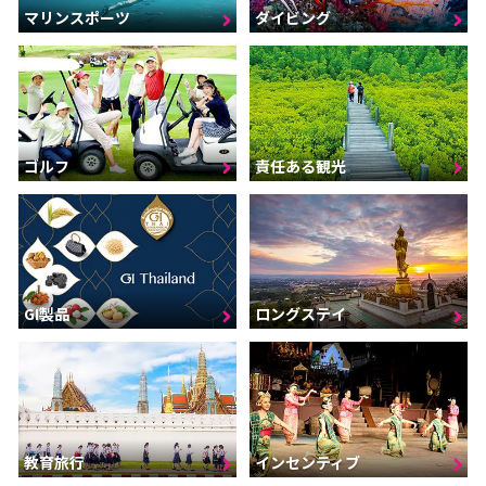
マリンスポーツ
ダイビング
ゴルフ
責任ある観光
GI製品
ロングステイ
インセンティブ
教育旅行