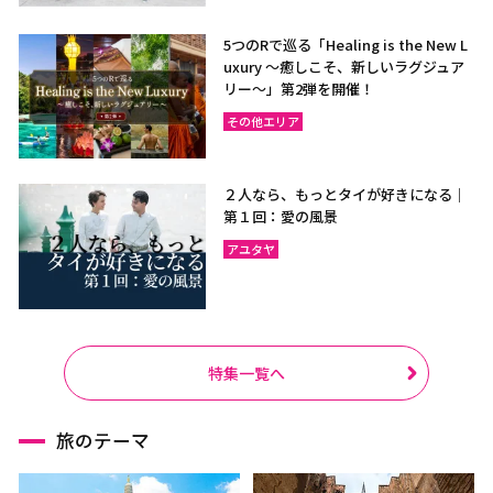
5つのRで巡る「Healing is the New L
uxury ～癒しこそ、新しいラグジュア
リー〜」第2弾を開催！
その他エリア
２人なら、もっとタイが好きになる｜
第１回：愛の風景
アユタヤ
特集一覧へ
旅のテーマ