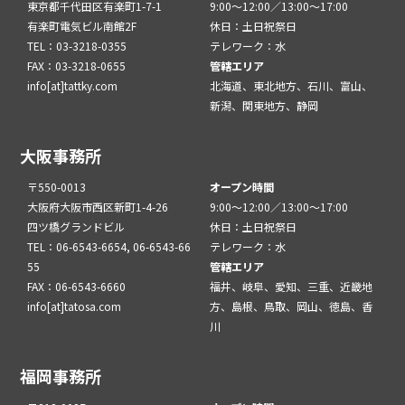
東京都千代田区有楽町1-7-1
9:00～12:00／13:00～17:00
有楽町電気ビル南館2F
休日：土日祝祭日
TEL：03-3218-0355
テレワーク：水
FAX：03-3218-0655
管轄エリア
info[at]tattky.com
北海道、東北地方、石川、富山、
新潟、関東地方、静岡
大阪事務所
〒550-0013
オープン時間
大阪府大阪市西区新町1-4-26
9:00～12:00／13:00～17:00
四ツ橋グランドビル
休日：土日祝祭日
TEL：06-6543-6654, 06-6543-66
テレワーク：水
55
管轄エリア
FAX：06-6543-6660
福井、岐阜、愛知、三重、近畿地
info[at]tatosa.com
方、島根、鳥取、岡山、徳島、香
川
福岡事務所