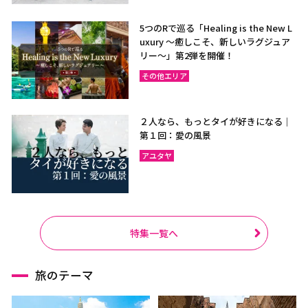
5つのRで巡る「Healing is the New L
uxury ～癒しこそ、新しいラグジュア
リー〜」第2弾を開催！
その他エリア
２人なら、もっとタイが好きになる｜
第１回：愛の風景
アユタヤ
特集一覧へ
旅のテーマ