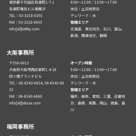
東京都千代田区有楽町1-7-1
9:00～12:00／13:00～17:00
有楽町電気ビル南館2F
休日：土日祝祭日
TEL：03-3218-0355
テレワーク：水
FAX：03-3218-0655
管轄エリア
info[at]tattky.com
北海道、東北地方、石川、富山、
新潟、関東地方、静岡
大阪事務所
〒550-0013
オープン時間
大阪府大阪市西区新町1-4-26
9:00～12:00／13:00～17:00
四ツ橋グランドビル
休日：土日祝祭日
TEL：06-6543-6654, 06-6543-66
テレワーク：水
55
管轄エリア
FAX：06-6543-6660
福井、岐阜、愛知、三重、近畿地
info[at]tatosa.com
方、島根、鳥取、岡山、徳島、香
川
福岡事務所