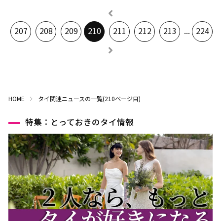
207
208
209
210
211
212
213
...
224
HOME
タイ関連ニュースの一覧(210ページ目)
特集：とっておきのタイ情報