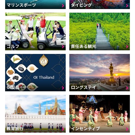
マリンスポーツ
ダイビング
ゴルフ
責任ある観光
GI製品
ロングステイ
インセンティブ
教育旅行