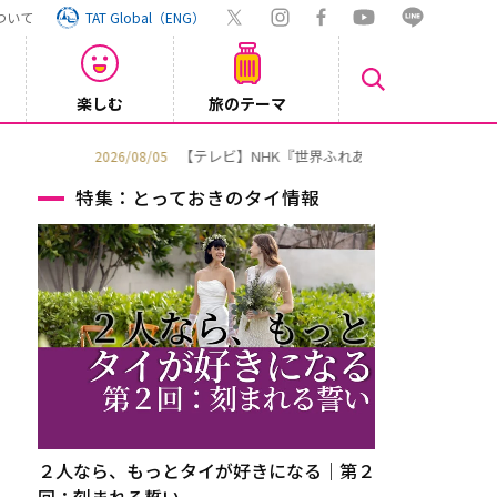
ついて
TAT Global（ENG）
楽しむ
旅のテーマ
Inst
2026/08/04
特集：とっておきのタイ情報
２人なら、もっとタイが好きになる｜第２
回：刻まれる誓い