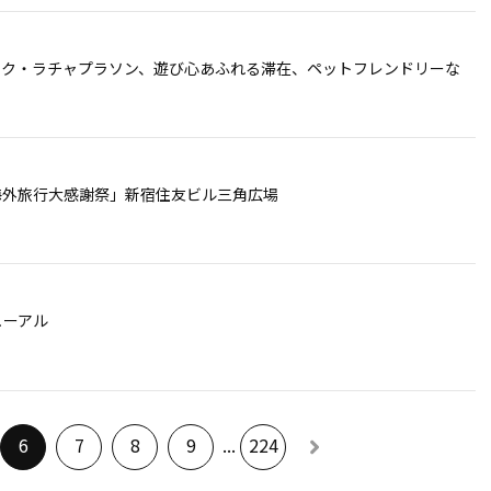
コク・ラチャプラソン、遊び心あふれる滞在、ペットフレンドリーな
S海外旅行大感謝祭」新宿住友ビル三角広場
ューアル
6
7
8
9
...
224