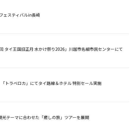
イフェスティバルin長崎
11回 タイ王国旧正月 水かけ祭り2026」川越市名細市民センターにて
/5 「トラベロカ」にてタイ路線＆ホテル 特別セール実施
の新観光テーマに合わせた「癒しの旅」ツアーを展開