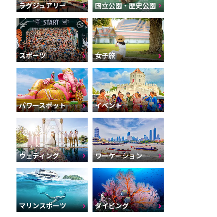
ラグジュアリー
国立公園・歴史公園
スポーツ
女子旅
パワースポット
イベント
ウェディング
ワーケーション
マリンスポーツ
ダイビング