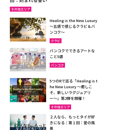
その他エリア
Healing is the New Luxury
～五感で感じるクラビ＆バ
ンコク～
クラビ
バンコクでできるアートな
こと5選
バンコク
5つのRで巡る「Healing is t
he New Luxury ～癒しこ
そ、新しいラグジュアリ
ー〜」第2弾を開催！
その他エリア
２人なら、もっとタイが好
きになる｜第１回：愛の風
景